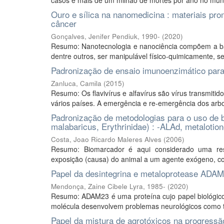
casos e mais de um milhão de mortes por ano no mundo.
Ouro e sílica na nanomedicina : materiais pr
câncer
Gonçalves, Jenifer Pendiuk, 1990-
(
2020
)
Resumo: Nanotecnologia e nanociência compõem a ba
dentre outros, ser manipulável físico-quimicamente, se
Padronização de ensaio imunoenzimático para 
Zanluca, Camila
(
2015
)
Resumo: Os flavivírus e alfavírus são vírus transmit
vários países. A emergência e re-emergência dos arbo
Padronização de metodologias para o uso de 
malabaricus, Erythrinidae) : -ALAd, metalotion
Costa, Joao Ricardo Maleres Alves
(
2006
)
Resumo: Biomarcador é aqui considerado uma respo
exposição (causa) do animal a um agente exógeno, cont
Papel da desintegrina e metaloprotease ADAM23
Mendonça, Zaine Cibele Lyra, 1985-
(
2020
)
Resumo: ADAM23 é uma proteína cujo papel biológico
molécula desenvolvem problemas neurológicos como tr
Papel da mistura de agrotóxicos na progressã