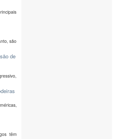
incipais
nto, são
ssão de
ressivo,
edeiras
méricas,
egos têm