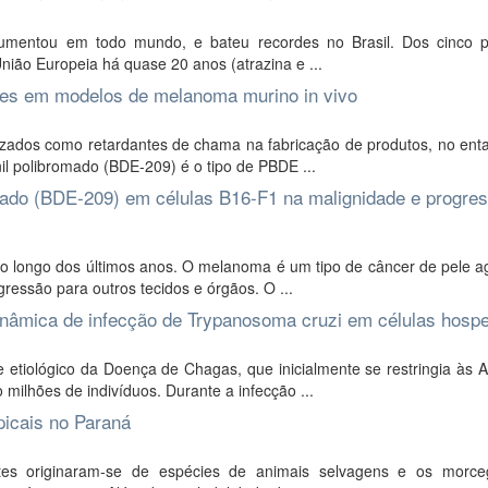
mentou em todo mundo, e bateu recordes no Brasil. Dos cinco pr
União Europeia há quase 20 anos (atrazina e ...
es em modelos de melanoma murino in vivo
ados como retardantes de chama na fabricação de produtos, no enta
enil polibromado (BDE-209) é o tipo de PBDE ...
inado (BDE-209) em células B16-F1 na malignidade e progre
 longo dos últimos anos. O melanoma é um tipo de câncer de pele ag
ressão para outros tecidos e órgãos. O ...
dinâmica de infecção de Trypanosoma cruzi em células hosp
etiológico da Doença de Chagas, que inicialmente se restringia às A
milhões de indivíduos. Durante a infecção ...
icais no Paraná
tes originaram-se de espécies de animais selvagens e os morc