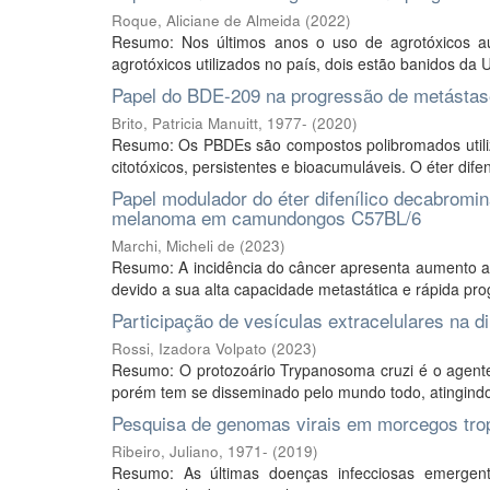
Roque, Aliciane de Almeida
(
2022
)
Resumo: Nos últimos anos o uso de agrotóxicos au
agrotóxicos utilizados no país, dois estão banidos da 
Papel do BDE-209 na progressão de metástas
Brito, Patricia Manuitt, 1977-
(
2020
)
Resumo: Os PBDEs são compostos polibromados utiliz
citotóxicos, persistentes e bioacumuláveis. O éter dif
Papel modulador do éter difenílico decabrom
melanoma em camundongos C57BL/6
Marchi, Micheli de
(
2023
)
Resumo: A incidência do câncer apresenta aumento ao
devido a sua alta capacidade metastática e rápida prog
Participação de vesículas extracelulares na 
Rossi, Izadora Volpato
(
2023
)
Resumo: O protozoário Trypanosoma cruzi é o agente 
porém tem se disseminado pelo mundo todo, atingindo 
Pesquisa de genomas virais em morcegos trop
Ribeiro, Juliano, 1971-
(
2019
)
Resumo: As últimas doenças infecciosas emergen