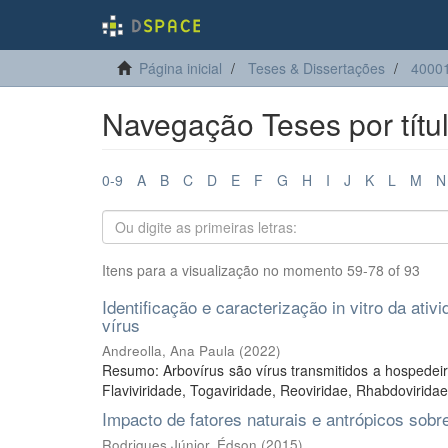
Página inicial
Teses & Dissertações
40001
Navegação Teses por títu
0-9
A
B
C
D
E
F
G
H
I
J
K
L
M
N
Itens para a visualização no momento 59-78 of 93
Identificação e caracterização in vitro da ati
vírus
Andreolla, Ana Paula
(
2022
)
Resumo: Arbovírus são vírus transmitidos a hospedeir
Flaviviridade, Togaviridade, Reoviridae, Rhabdoviridae 
Impacto de fatores naturais e antrópicos sobr
Rodrigues Júnior, Édson
(
2015
)