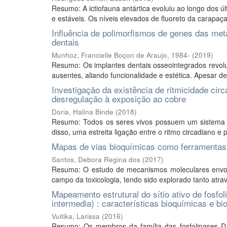
Resumo: A ictiofauna antártica evoluiu ao longo dos ú
e estáveis. Os níveis elevados de fluoreto da carapaça d
Influência de polimorfismos de genes das met
dentais
Munhoz, Francielle Boçon de Araujo, 1984-
(
2019
)
Resumo: Os implantes dentais osseointegrados revolu
ausentes, aliando funcionalidade e estética. Apesar d
Investigação da existência de ritmicidade cir
desregulação à exposição ao cobre
Doria, Halina Binde
(
2018
)
Resumo: Todos os seres vivos possuem um sistema 
disso, uma estreita ligação entre o ritmo circadiano e 
Mapas de vias bioquímicas como ferramentas d
Santos, Debora Regina dos
(
2017
)
Resumo: O estudo de mecanismos moleculares envolvi
campo da toxicologia, tendo sido explorado tanto atravé
Mapeamento estrutural do sítio ativo de fosf
intermedia) : características bioquímicas e bi
Vuitika, Larissa
(
2016
)
Resumo: Os membros da família das fosfolipases D,