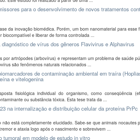
 Este estudo foi realizado a partir de uma ...
omissores para o desenvolvimento de novos tratamentos cont
se da inovação biomédica. Porém, um bom nanomaterial para esse f
r biocompatível e liberar de forma controlada ...
diagnóstico de vírus dos gêneros Flavivirus e Alphavirus
idos por artrópodes (arbovírus) e representam um problema de saúde p
vírus são fenômenos naturais relacionados ...
biomarcadores de contaminação ambiental em traíra (Hoplia
eína e vitelogenina
sta fisiológica individual do organismo, como conseqüência (ef
aminante ou substância tóxica. Esta tese trata da ...
 na internalização e distribuição celular da proteína PrPc
 não está completamente elucidado. Sabe-se que animais nocautes p
emor e ataxia logo após o nascimento e sobrevivem ...
o tumoral em modelo de estudo in vitro