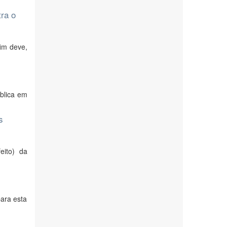
ra o
im deve,
ública em
s
eito) da
ara esta