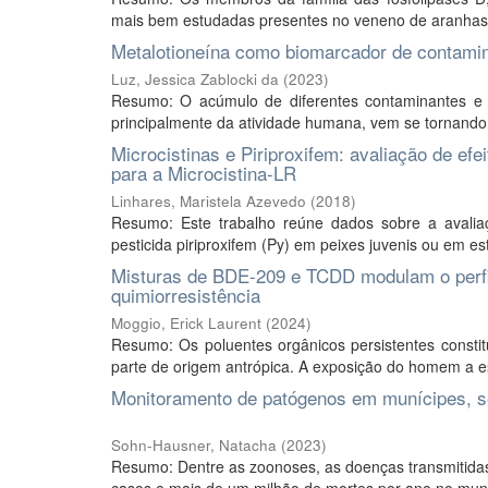
mais bem estudadas presentes no veneno de aranhas-m
Metalotioneína como biomarcador de contami
Luz, Jessica Zablocki da
(
2023
)
Resumo: O acúmulo de diferentes contaminantes e 
principalmente da atividade humana, vem se tornando
Microcistinas e Piriproxifem: avaliação de e
para a Microcistina-LR
Linhares, Maristela Azevedo
(
2018
)
Resumo: Este trabalho reúne dados sobre a avalia
pesticida piriproxifem (Py) em peixes juvenis ou em es
Misturas de BDE-209 e TCDD modulam o perfil
quimiorresistência
Moggio, Erick Laurent
(
2024
)
Resumo: Os poluentes orgânicos persistentes consti
parte de origem antrópica. A exposição do homem a es
Monitoramento de patógenos em munícipes, se
Sohn-Hausner, Natacha
(
2023
)
Resumo: Dentre as zoonoses, as doenças transmitidas