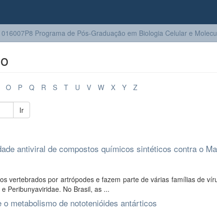
016007P8 Programa de Pós-Graduação em Biologia Celular e Molecu
lo
O
P
Q
R
S
T
U
V
W
X
Y
Z
Ir
vidade antiviral de compostos químicos sintéticos contra o M
os vertebrados por artrópodes e fazem parte de várias famílias de ví
e Peribunyaviridae. No Brasil, as ...
e o metabolismo de nototenióides antárticos