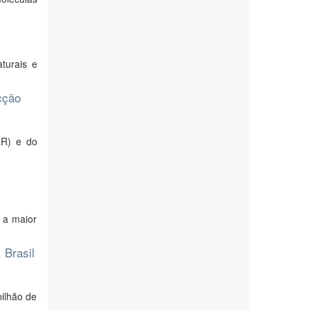
turais e
cção
LR) e do
 a maior
 Brasil
ilhão de