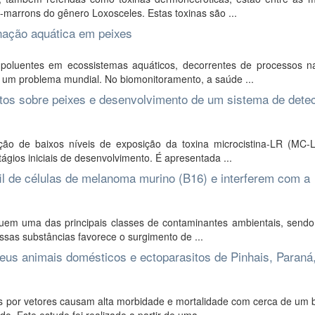
arrons do gênero Loxosceles. Estas toxinas são ...
nação aquática em peixes
poluentes em ecossistemas aquáticos, decorrentes de processos na
 um problema mundial. No biomonitoramento, a saúde ...
feitos sobre peixes e desenvolvimento de um sistema de dete
ção de baixos níveis de exposição da toxina microcistina-LR (MC-
tágios iniciais de desenvolvimento. É apresentada ...
 de células de melanoma murino (B16) e interferem com a
tuem uma das principais classes de contaminantes ambientais, sendo
sas substâncias favorece o surgimento de ...
us animais domésticos e ectoparasitos de Pinhais, Paraná,
 por vetores causam alta morbidade e mortalidade com cerca de um b