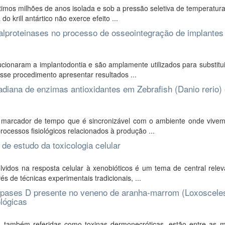
ltimos milhões de anos isolada e sob a pressão seletiva de temperatur
o krill antártico não exerce efeito ...
alproteinases no processo de osseointegração de implantes
cionaram a implantodontia e são amplamente utilizados para substitu
esse procedimento apresentar resultados ...
cadiana de enzimas antioxidantes em Zebrafish (Danio rerio)
marcador de tempo que é sincronizável com o ambiente onde vivem.
processos fisiológicos relacionados à produção ...
e estudo da toxicologia celular
dos na resposta celular à xenobióticos é um tema de central relev
s de técnicas experimentais tradicionais, ...
olipases D presente no veneno de aranha-marrom (Loxoscele
ológicas
 também referidas como toxinas dermonecróticas, estão entre as m