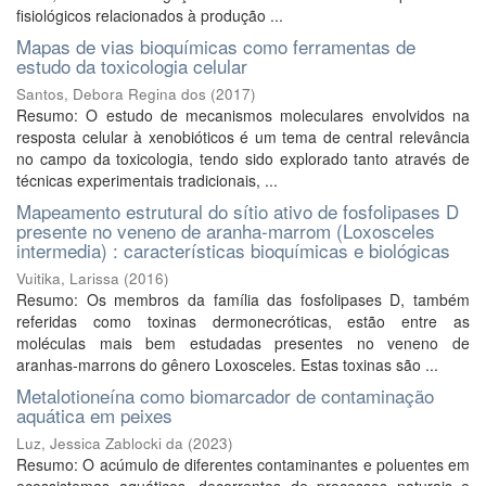
fisiológicos relacionados à produção ...
Mapas de vias bioquímicas como ferramentas de
estudo da toxicologia celular
Santos, Debora Regina dos
(
2017
)
Resumo: O estudo de mecanismos moleculares envolvidos na
resposta celular à xenobióticos é um tema de central relevância
no campo da toxicologia, tendo sido explorado tanto através de
técnicas experimentais tradicionais, ...
Mapeamento estrutural do sítio ativo de fosfolipases D
presente no veneno de aranha-marrom (Loxosceles
intermedia) : características bioquímicas e biológicas
Vuitika, Larissa
(
2016
)
Resumo: Os membros da família das fosfolipases D, também
referidas como toxinas dermonecróticas, estão entre as
moléculas mais bem estudadas presentes no veneno de
aranhas-marrons do gênero Loxosceles. Estas toxinas são ...
Metalotioneína como biomarcador de contaminação
aquática em peixes
Luz, Jessica Zablocki da
(
2023
)
Resumo: O acúmulo de diferentes contaminantes e poluentes em