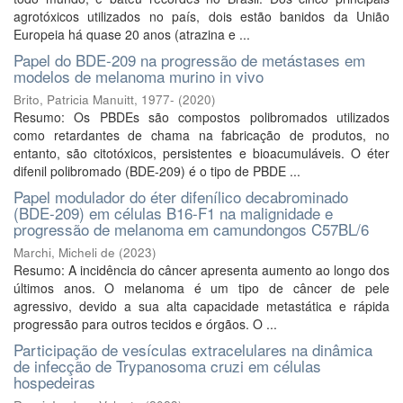
agrotóxicos utilizados no país, dois estão banidos da União
Europeia há quase 20 anos (atrazina e ...
Papel do BDE-209 na progressão de metástases em
modelos de melanoma murino in vivo
Brito, Patricia Manuitt, 1977-
(
2020
)
Resumo: Os PBDEs são compostos polibromados utilizados
como retardantes de chama na fabricação de produtos, no
entanto, são citotóxicos, persistentes e bioacumuláveis. O éter
difenil polibromado (BDE-209) é o tipo de PBDE ...
Papel modulador do éter difenílico decabrominado
(BDE-209) em células B16-F1 na malignidade e
progressão de melanoma em camundongos C57BL/6
Marchi, Micheli de
(
2023
)
Resumo: A incidência do câncer apresenta aumento ao longo dos
últimos anos. O melanoma é um tipo de câncer de pele
agressivo, devido a sua alta capacidade metastática e rápida
progressão para outros tecidos e órgãos. O ...
Participação de vesículas extracelulares na dinâmica
de infecção de Trypanosoma cruzi em células
hospedeiras