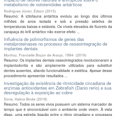
metabolismo de nototenióides antárticos
Rodrigues Júnior, Édson
(
2015
)
Resumo: A ictiofauna antártica evoluiu ao longo dos últimos
milhões de anos isolada e sob a pressão seletiva de
temperaturas baixas e estáveis. Os níveis elevados de fluoreto da
carapaça do krill antártico não exerce efeito ...
Influência de polimorfismos de genes das
metalproteinases no processo de osseointegração de
implantes dentais
Munhoz, Francielle Boçon de Araujo, 1984-
(
2019
)
Resumo: Os implantes dentais osseointegrados revolucionaram a
implantodontia e são amplamente utilizados para substituir
dentes ausentes, aliando funcionalidade e estética. Apesar desse
procedimento apresentar resultados ...
Investigação da existência de ritmicidade circadiana de
enzimas antioxidantes em Zebrafish (Danio rerio) e sua
desregulação à exposição ao cobre
Doria, Halina Binde
(
2018
)
Resumo: Todos os seres vivos possuem um sistema marcador de
tempo que é sincronizável com o ambiente onde vivem. À vista
disso, uma estreita ligação entre o ritmo circadiano e processos