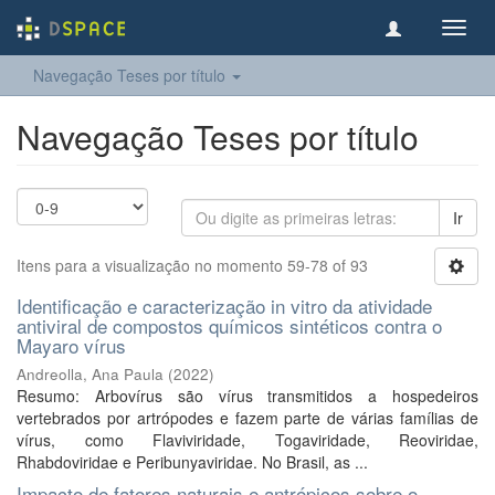
Toggl
navig
Navegação Teses por título
Navegação Teses por título
Ir
Itens para a visualização no momento 59-78 of 93
Identificação e caracterização in vitro da atividade
antiviral de compostos químicos sintéticos contra o
Mayaro vírus
Andreolla, Ana Paula
(
2022
)
Resumo: Arbovírus são vírus transmitidos a hospedeiros
vertebrados por artrópodes e fazem parte de várias famílias de
vírus, como Flaviviridade, Togaviridade, Reoviridae,
Rhabdoviridae e Peribunyaviridae. No Brasil, as ...
Impacto de fatores naturais e antrópicos sobre o