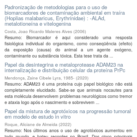
Padronização de metodologias para o uso de
biomarcadores de contaminação ambiental em traíra
(Hoplias malabaricus, Erythrinidae) : -ALAd,
metalotioneína e vitelogenina
Costa, Joao Ricardo Maleres Alves
(
2006
)
Resumo: Biomarcador é aqui considerado uma resposta
fisiológica individual do organismo, como conseqüência (efeito)
da exposição (causa) do animal a um agente exógeno,
contaminante ou substância tóxica. Esta tese trata da ...
Papel da desintegrina e metaloprotease ADAM23 na
internalização e distribuição celular da proteína PrPc
Mendonça, Zaine Cibele Lyra, 1985-
(
2020
)
Resumo: ADAM23 é uma proteína cujo papel biológico não está
completamente elucidado. Sabe-se que animais nocautes para
esta molécula desenvolvem problemas neurológicos como tremor
e ataxia logo após o nascimento e sobrevivem ...
Papel da mistura de agrotóxicos na progressão tumoral
em modelo de estudo in vitro
Roque, Aliciane de Almeida
(
2022
)
Resumo: Nos últimos anos o uso de agrotóxicos aumentou em
todo mundo, e bateu recordes no Brasil. Dos cinco principais