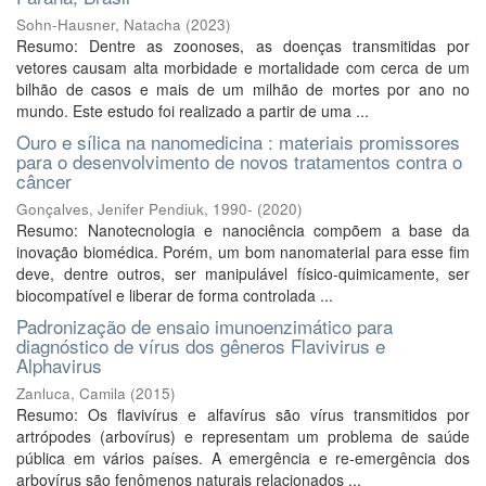
Sohn-Hausner, Natacha
(
2023
)
Resumo: Dentre as zoonoses, as doenças transmitidas por
vetores causam alta morbidade e mortalidade com cerca de um
bilhão de casos e mais de um milhão de mortes por ano no
mundo. Este estudo foi realizado a partir de uma ...
Ouro e sílica na nanomedicina : materiais promissores
para o desenvolvimento de novos tratamentos contra o
câncer
Gonçalves, Jenifer Pendiuk, 1990-
(
2020
)
Resumo: Nanotecnologia e nanociência compõem a base da
inovação biomédica. Porém, um bom nanomaterial para esse fim
deve, dentre outros, ser manipulável físico-quimicamente, ser
biocompatível e liberar de forma controlada ...
Padronização de ensaio imunoenzimático para
diagnóstico de vírus dos gêneros Flavivirus e
Alphavirus
Zanluca, Camila
(
2015
)
Resumo: Os flavivírus e alfavírus são vírus transmitidos por
artrópodes (arbovírus) e representam um problema de saúde
pública em vários países. A emergência e re-emergência dos
arbovírus são fenômenos naturais relacionados ...