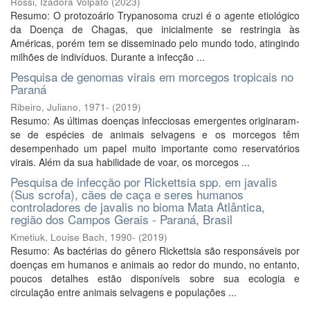
Rossi, Izadora Volpato
(
2023
)
Resumo: O protozoário Trypanosoma cruzi é o agente etiológico
da Doença de Chagas, que inicialmente se restringia às
Américas, porém tem se disseminado pelo mundo todo, atingindo
milhões de indivíduos. Durante a infecção ...
Pesquisa de genomas virais em morcegos tropicais no
Paraná
Ribeiro, Juliano, 1971-
(
2019
)
Resumo: As últimas doenças infecciosas emergentes originaram-
se de espécies de animais selvagens e os morcegos têm
desempenhado um papel muito importante como reservatórios
virais. Além da sua habilidade de voar, os morcegos ...
Pesquisa de infecção por Rickettsia spp. em javalis
(Sus scrofa), cães de caça e seres humanos
controladores de javalis no bioma Mata Atlântica,
região dos Campos Gerais - Paraná, Brasil
Kmetiuk, Louise Bach, 1990-
(
2019
)
Resumo: As bactérias do gênero Rickettsia são responsáveis por
doenças em humanos e animais ao redor do mundo, no entanto,
poucos detalhes estão disponíveis sobre sua ecologia e
circulação entre animais selvagens e populações ...