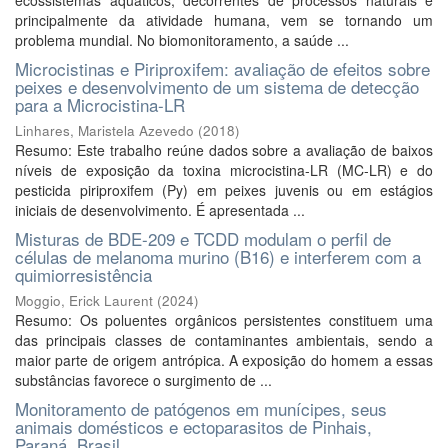
ecossistemas aquáticos, decorrentes de processos naturais e
principalmente da atividade humana, vem se tornando um
problema mundial. No biomonitoramento, a saúde ...
Microcistinas e Piriproxifem: avaliação de efeitos sobre
peixes e desenvolvimento de um sistema de detecção
para a Microcistina-LR
Linhares, Maristela Azevedo
(
2018
)
Resumo: Este trabalho reúne dados sobre a avaliação de baixos
níveis de exposição da toxina microcistina-LR (MC-LR) e do
pesticida piriproxifem (Py) em peixes juvenis ou em estágios
iniciais de desenvolvimento. É apresentada ...
Misturas de BDE-209 e TCDD modulam o perfil de
células de melanoma murino (B16) e interferem com a
quimiorresistência
Moggio, Erick Laurent
(
2024
)
Resumo: Os poluentes orgânicos persistentes constituem uma
das principais classes de contaminantes ambientais, sendo a
maior parte de origem antrópica. A exposição do homem a essas
substâncias favorece o surgimento de ...
Monitoramento de patógenos em munícipes, seus
animais domésticos e ectoparasitos de Pinhais,
Paraná, Brasil