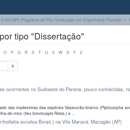
016015P0 Programa de Pós-Graduação em Engenharia Florestal
or tipo "Dissertação"
O
P
Q
R
S
T
U
V
W
X
Y
Z
Ir
ies ocorrentes no Sudoeste do Paraná, pouco conhecidas, n
ade das madeireiras das espécies Vassourão-branco (Piptocarpha angu
ha-de-mico (Ilex brevicuspis Reiss.) e ...
rtholletia excelsa Bonpl.) na Vila Maracá, Mazagão (AP)