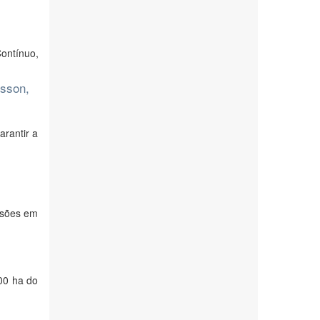
s
Contínuo,
rsson,
arantir a
isões em
00 ha do