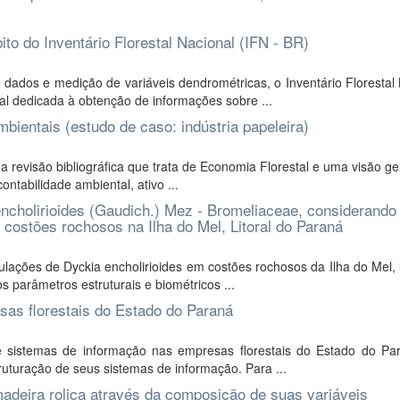
to do Inventário Florestal Nacional (IFN - BR)
dados e medição de variáveis dendrométricas, o Inventário Florestal
l dedicada à obtenção de informações sobre ...
bientais (estudo de caso: indústria papeleira)
 revisão bibliográfica que trata de Economia Florestal e uma visão ge
ntabilidade ambiental, ativo ...
ncholirioides (Gaudich.) Mez - Bromeliaceae, considerando
ostões rochosos na Ilha do Mel, Litoral do Paraná
ções de Dyckia encholirioides em costões rochosos da Ilha do Mel, l
s parâmetros estruturais e biométricos ...
sas florestais do Estado do Paraná
e sistemas de informação nas empresas florestais do Estado do Pa
uturação de seus sistemas de informação. Para ...
madeira roliça através da composição de suas variáveis