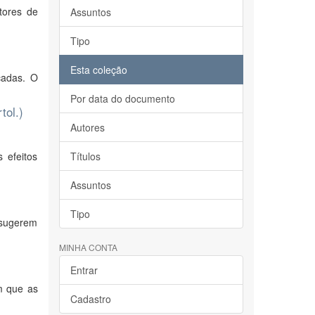
tores de
Assuntos
Tipo
Esta coleção
çadas. O
Por data do documento
tol.)
Autores
 efeitos
Títulos
Assuntos
Tipo
 sugerem
MINHA CONTA
Entrar
m que as
Cadastro