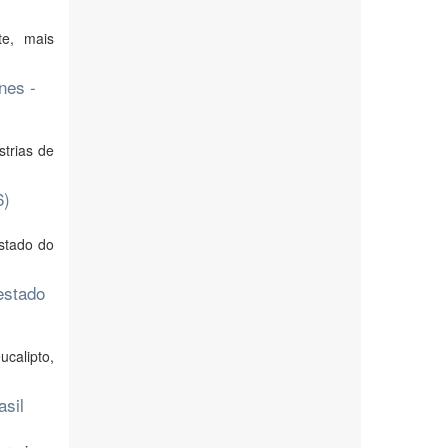
te, mais
nes -
trias de
6)
Estado do
estado
ucalipto,
asil