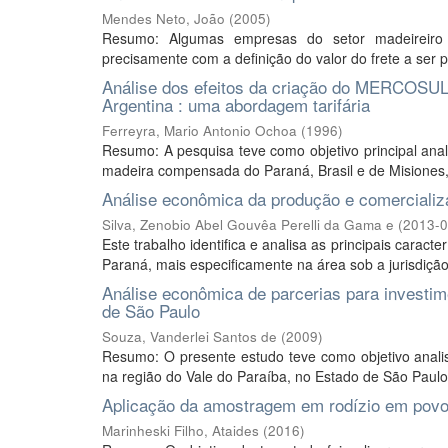
Mendes Neto, João
(
2005
)
Resumo: Algumas empresas do setor madeireiro e
precisamente com a definição do valor do frete a ser p
Análise dos efeitos da criação do MERCOSUL 
Argentina : uma abordagem tarifária
Ferreyra, Mario Antonio Ochoa
(
1996
)
Resumo: A pesquisa teve como objetivo principal ana
madeira compensada do Paraná, Brasil e de Misiones, 
Análise econômica da produção e comercializ
Silva, Zenobio Abel Gouvêa Perelli da Gama e
(
2013-0
Este trabalho identifica e analisa as principais cara
Paraná, mais especificamente na área sob a jurisdição
Análise econômica de parcerias para investim
de São Paulo
Souza, Vanderlei Santos de
(
2009
)
Resumo: O presente estudo teve como objetivo analisar
na região do Vale do Paraíba, no Estado de São Paulo. 
Aplicação da amostragem em rodízio em povoa
Marinheski Filho, Ataides
(
2016
)