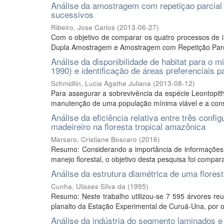
Análise da amostragem com repetiçao parcial 
sucessivos
Ribeiro, Jose Carlos
(
2013-06-27
)
Com o objetivo de comparar os quatro processos de inv
Dupla Amostragem e Amostragem com Repetição Parcial
Análise da disponibilidade de habitat para o 
1990) e identificação de áreas preferenciais
Schmidlin, Lucia Agathe Juliana
(
2013-08-12
)
Para assegurar a sobrevivência da espécie Leontopith
manutenção de uma população mínima viável e a conser
Análise da eficiência relativa entre três confi
madeireiro na floresta tropical amazônica
Marsaro, Cristiane Boscaro
(
2016
)
Resumo: Considerando a importância de informações
manejo florestal, o objetivo desta pesquisa foi compa
Análise da estrutura diamétrica de uma flores
Cunha, Ulisses Silva da
(
1995
)
Resumo: Neste trabalho utilizou-se 7 595 árvores r
planalto da Estação Experimental de Curuá-Una, por oca
Análise da indústria do segmento laminados