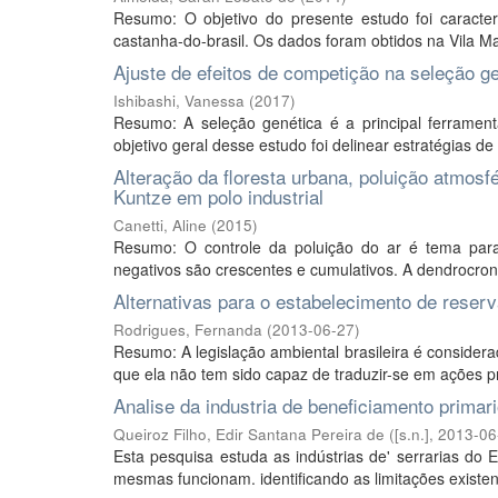
Resumo: O objetivo do presente estudo foi caracteri
castanha-do-brasil. Os dados foram obtidos na Vila Ma
Ajuste de efeitos de competição na seleção ge
Ishibashi, Vanessa
(
2017
)
Resumo: A seleção genética é a principal ferram
objetivo geral desse estudo foi delinear estratégias d
Alteração da floresta urbana, poluição atmosfé
Kuntze em polo industrial
Canetti, Aline
(
2015
)
Resumo: O controle da poluição do ar é tema para
negativos são crescentes e cumulativos. A dendrocrono
Alternativas para o estabelecimento de reserv
Rodrigues, Fernanda
(
2013-06-27
)
Resumo: A legislação ambiental brasileira é conside
que ela não tem sido capaz de traduzir-se em ações prát
Analise da industria de beneficiamento primar
Queiroz Filho, Edir Santana Pereira de
(
[s.n.]
,
2013-06
Esta pesquisa estuda as indústrias de' serrarias do
mesmas funcionam. identificando as limitações existen