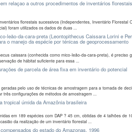
em relaçao a outros procedimentos de inventários florestai
entários florestais sucessivos (Independentes, Inventário Florestal 
) foram utilizados os dados de duas ...
mico-leão-da-cara-preta (Leontopithecus Caissara Lorini e Pe
 para o manejo da espécie por ténicas de geoprocessamento
ecus caissara (conhecida como mico-Ieão-da-cara-preta), é preciso g
vação de hábitat suficiente para essa ...
gurações de parcela de área fixa em inventário do potencial
 geradas pelo uso de técnicas de amostragem para a tomada de dec
rar três configurações de métodos de amostragem ...
ta tropical úmida da Amazônia brasileira
eunidas em 189 espécies com DAP ? 45 cm, obtidas de 4 talhões de 1
sião da realização de um inventário florestal ...
 e compensados do estado do Amazonas, 1996