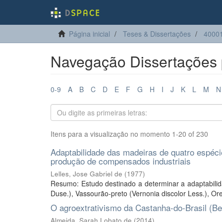
Página inicial
Teses & Dissertações
40001
Navegação Dissertações p
0-9
A
B
C
D
E
F
G
H
I
J
K
L
M
N
Itens para a visualização no momento 1-20 of 230
Adaptabilidade das madeiras de quatro espéc
produção de compensados industriais
Lelles, Jose Gabriel de
(
1977
)
Resumo: Estudo destinado a determinar a adaptabilid
Duse.), Vassourão-preto (Vernonia discolor Less.), Orel
O agroextrativismo da Castanha-do-Brasil (Be
Almeida, Sarah Lobato de
(
2014
)