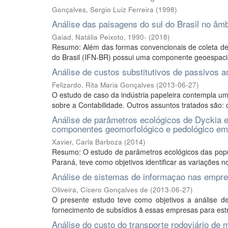
Gonçalves, Sergio Luiz Ferreira
(
1998
)
Análise das paisagens do sul do Brasil no âmbi
Gaiad, Natália Peixoto, 1990-
(
2018
)
Resumo: Além das formas convencionais de coleta de 
do Brasil (IFN-BR) possui uma componente geoespacia
Análise de custos substitutivos de passivos am
Felizardo, Rita Maria Gonçalves
(
2013-06-27
)
O estudo de caso da indústria papeleira contempla uma
sobre a Contabilidade. Outros assuntos tratados são: co
Análise de parâmetros ecológicos de Dyckia e
componentes geomorfológico e pedológico em c
Xavier, Carla Barboza
(
2014
)
Resumo: O estudo de parâmetros ecológicos das popula
Paraná, teve como objetivos identificar as variações no
Análise de sistemas de informaçao nas empre
Oliveira, Cícero Gonçalves de
(
2013-06-27
)
O presente estudo teve como objetivos a análise d
fornecimento de subsídios ã essas empresas para estr
Análise do custo do transporte rodoviário de 