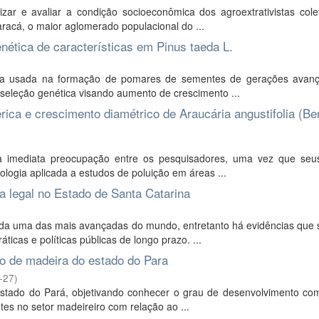
zar e avaliar a condição socioeconômica dos agroextrativistas cole
racá, o maior aglomerado populacional do ...
nética de características em Pinus taeda L.
enta usada na formação de pomares de sementes de gerações avan
e seleção genética visando aumento de crescimento ...
rica e crescimento diamétrico de Araucária angustifolia (Ber
 imediata preocupação entre os pesquisadores, uma vez que seus
logia aplicada a estudos de poluição em áreas ...
a legal no Estado de Santa Catarina
rada uma das mais avançadas do mundo, entretanto há evidências que
icas e políticas públicas de longo prazo. ...
io de madeira do estado do Para
-27
)
 Estado do Pará, objetivando conhecer o grau de desenvolvimento co
tes no setor madeireiro com relação ao ...