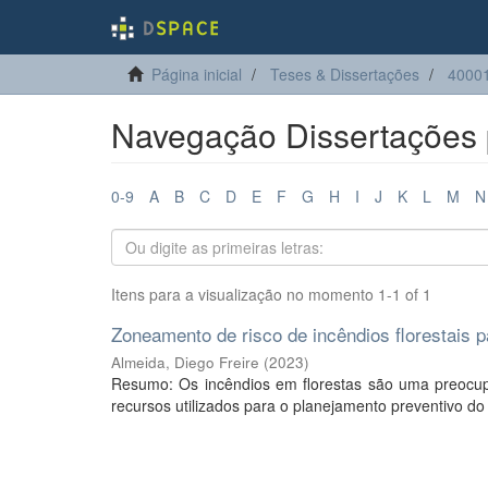
Página inicial
Teses & Dissertações
40001
Navegação Dissertações p
0-9
A
B
C
D
E
F
G
H
I
J
K
L
M
N
Itens para a visualização no momento 1-1 of 1
Zoneamento de risco de incêndios florestais
Almeida, Diego Freire
(
2023
)
Resumo: Os incêndios em florestas são uma preocup
recursos utilizados para o planejamento preventivo d