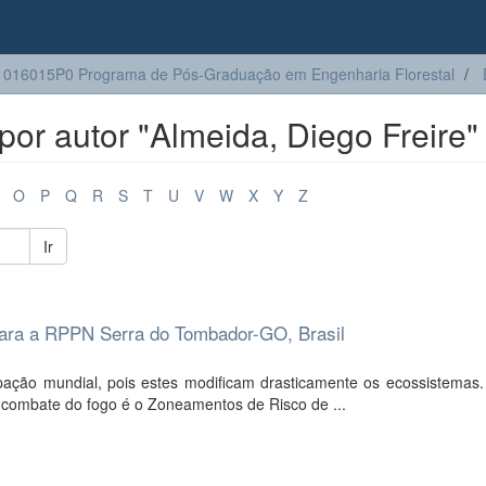
016015P0 Programa de Pós-Graduação em Engenharia Florestal
or autor "Almeida, Diego Freire"
O
P
Q
R
S
T
U
V
W
X
Y
Z
Ir
 para a RPPN Serra do Tombador-GO, Brasil
ação mundial, pois estes modificam drasticamente os ecossistemas
o combate do fogo é o Zoneamentos de Risco de ...