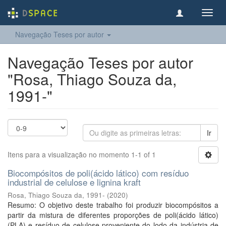
Toggl
navig
Navegação Teses por autor
Navegação Teses por autor
"Rosa, Thiago Souza da,
1991-"
Ir
Itens para a visualização no momento 1-1 of 1
Biocompósitos de poli(ácido lático) com resíduo
industrial de celulose e lignina kraft
Rosa, Thiago Souza da, 1991-
(
2020
)
Resumo: O objetivo deste trabalho foi produzir biocompósitos a
partir da mistura de diferentes proporções de poli(ácido lático)
(PLA) e resíduo de celulose proveniente do lodo da indústria de