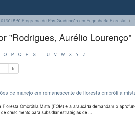
016015P0 Programa de Pós-Graduação em Engenharia Florestal
r "Rodrigues, Aurélio Lourenço"
O
P
Q
R
S
T
U
V
W
X
Y
Z
Ir
ões de manejo em remanescente de floresta ombrófila mist
a a Floresta Ombrófila Mista (FOM) e a araucária demandam o aprofu
e crescimento para subsidiar estratégias de ...