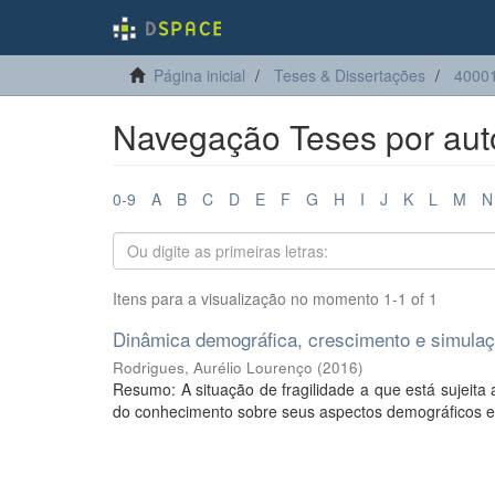
Página inicial
Teses & Dissertações
40001
Navegação Teses por auto
0-9
A
B
C
D
E
F
G
H
I
J
K
L
M
N
Itens para a visualização no momento 1-1 of 1
Dinâmica demográfica, crescimento e simulaç
Rodrigues, Aurélio Lourenço
(
2016
)
Resumo: A situação de fragilidade a que está sujeit
do conhecimento sobre seus aspectos demográficos e d