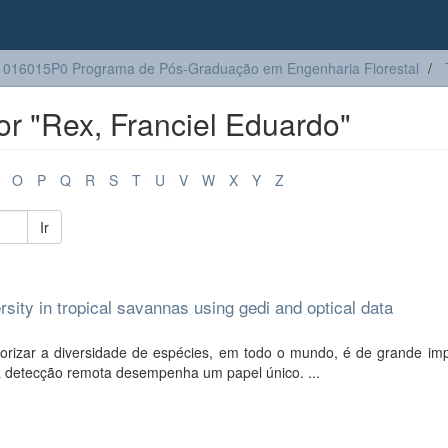
016015P0 Programa de Pós-Graduação em Engenharia Florestal
r "Rex, Franciel Eduardo"
O
P
Q
R
S
T
U
V
W
X
Y
Z
Ir
rsity in tropical savannas using gedi and optical data
rizar a diversidade de espécies, em todo o mundo, é de grande imp
, a detecção remota desempenha um papel único. ...