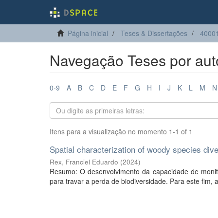
Página inicial
Teses & Dissertações
40001
Navegação Teses por auto
0-9
A
B
C
D
E
F
G
H
I
J
K
L
M
N
Itens para a visualização no momento 1-1 of 1
Spatial characterization of woody species dive
Rex, Franciel Eduardo
(
2024
)
Resumo: O desenvolvimento da capacidade de monito
para travar a perda de biodiversidade. Para este fim