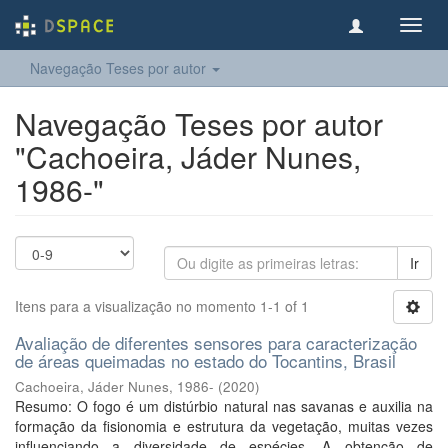
Toggl
navig
Navegação Teses por autor
Navegação Teses por autor
"Cachoeira, Jáder Nunes,
1986-"
Ir
Itens para a visualização no momento 1-1 of 1
Avaliação de diferentes sensores para caracterização
de áreas queimadas no estado do Tocantins, Brasil
Cachoeira, Jáder Nunes, 1986-
(
2020
)
Resumo: O fogo é um distúrbio natural nas savanas e auxilia na
formação da fisionomia e estrutura da vegetação, muitas vezes
influenciando a diversidade de espécies. A obtenção de