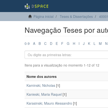
Página inicial
Teses & Dissertações
40001
Navegação Teses por aut
0-9
A
B
C
D
E
F
G
H
I
J
K
L
M
N
Itens para a visualização no momento 1-12 of 12
Nome dos autores
Kaminski, Nicholas
[1]
Kanieski, Maria Raquel
[1]
Karasinski, Mauro Alessandro
[1]