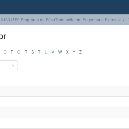
016015P0 Programa de Pós-Graduação em Engenharia Florestal
or
O
P
Q
R
S
T
U
V
W
X
Y
Z
Ir