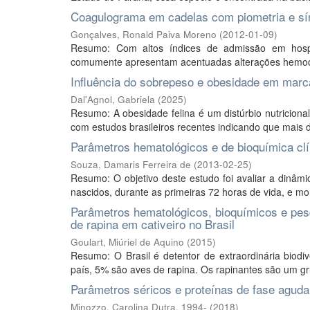
Coagulograma em cadelas com piometria e sín
Gonçalves, Ronald Paiva Moreno
(
2012-01-09
)
Resumo: Com altos índices de admissão em hospita
comumente apresentam acentuadas alterações hemodin
Influência do sobrepeso e obesidade em marc
Dal'Agnol, Gabriela
(
2025
)
Resumo: A obesidade felina é um distúrbio nutriciona
com estudos brasileiros recentes indicando que mais 
Parâmetros hematológicos e de bioquímica cl
Souza, Damaris Ferreira de
(
2013-02-25
)
Resumo: O objetivo deste estudo foi avaliar a dinâm
nascidos, durante as primeiras 72 horas de vida, e mon
Parâmetros hematológicos, bioquímicos e pe
de rapina em cativeiro no Brasil
Goulart, Miúriel de Aquino
(
2015
)
Resumo: O Brasil é detentor de extraordinária biod
país, 5% são aves de rapina. Os rapinantes são um gru
Parâmetros séricos e proteínas de fase agud
Minozzo, Carolina Dutra, 1994-
(
2018
)