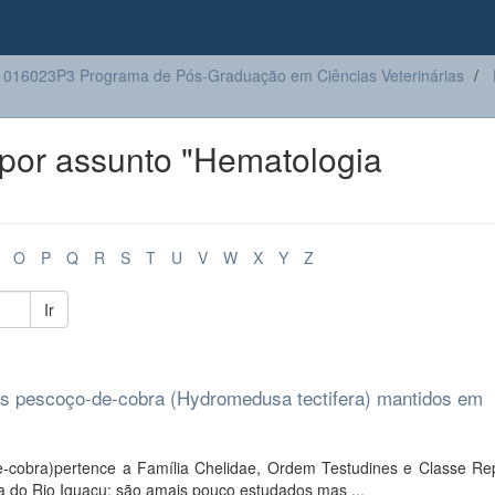
016023P3 Programa de Pós-Graduação em Ciências Veterinárias
por assunto "Hematologia
O
P
Q
R
S
T
U
V
W
X
Y
Z
Ir
os pescoço-de-cobra (Hydromedusa tectifera) mantidos em
cobra)pertence a Família Chelidae, Ordem Testudines e Classe Rept
a do Rio Iguaçu: são amais pouco estudados mas ...