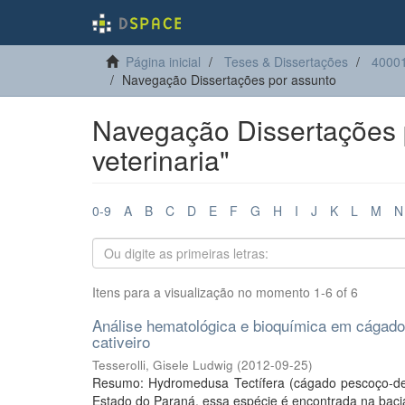
Página inicial
Teses & Dissertações
40001
Navegação Dissertações por assunto
Navegação Dissertações 
veterinaria"
0-9
A
B
C
D
E
F
G
H
I
J
K
L
M
N
Itens para a visualização no momento 1-6 of 6
Análise hematológica e bioquímica em cágad
cativeiro
Tesserolli, Gisele Ludwig
(
2012-09-25
)
Resumo: Hydromedusa Tectífera (cágado pescoço-de-
Estado do Paraná, essa espécie é encontrada na baci