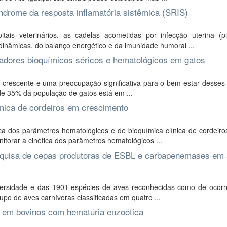
drome da resposta inflamatória sistêmica (SRIS)
is veterinários, as cadelas acometidas por infecção uterina (pi
âmicas, do balanço energético e da imunidade humoral ...
adores bioquímicos séricos e hematológicos em gatos
l crescente e uma preocupação significativa para o bem-estar desses
de 35% da população de gatos está em ...
ínica de cordeiros em crescimento
ica dos parâmetros hematológicos e de bioquímica clínica de cordeir
itorar a cinética dos parâmetros hematológicos ...
squisa de cepas produtoras de ESBL e carbapenemases em
iversidade e das 1901 espécies de aves reconhecidas como de ocorr
po de aves carnívoras classificadas em quatro ...
a em bovinos com hematúria enzoótica