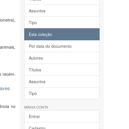
Assuntos
ometra),
Tipo
Esta coleção
Por data do documento
 animais,
Autores
Títulos
os recém-
Assuntos
 aves
Tipo
ência no
MINHA CONTA
Entrar
Cadastro