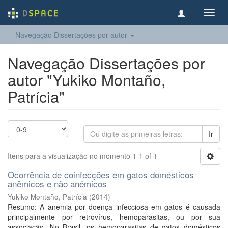
Toggl
navig
Navegação Dissertações por autor
Navegação Dissertações por
autor "Yukiko Montaño,
Patrícia"
Ir
Itens para a visualização no momento 1-1 of 1
Ocorrência de coinfecções em gatos domésticos
anêmicos e não anêmicos
Yukiko Montaño, Patrícia
(
2014
)
Resumo: A anemia por doença infecciosa em gatos é causada
principalmente por retrovírus, hemoparasitas, ou por sua
associação. No Brasil, os hemoparasitas de gatos domésticos