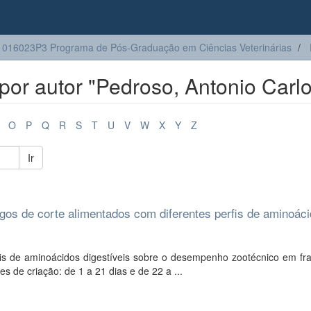
016023P3 Programa de Pós-Graduação em Ciências Veterinárias
or autor "Pedroso, Antonio Carlo
O
P
Q
R
S
T
U
V
W
X
Y
Z
Ir
os de corte alimentados com diferentes perfis de aminoác
fis de aminoácidos digestíveis sobre o desempenho zootécnico em fr
es de criação: de 1 a 21 dias e de 22 a ...