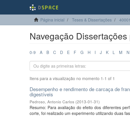
Página inicial
Teses & Dissertações
40001
Navegação Dissertações p
0-9
A
B
C
D
E
F
G
H
I
J
K
L
M
N
Itens para a visualização no momento 1-1 of 1
Desempenho e rendimento de carcaça de frang
digestíveis
Pedroso, Antonio Carlos
(
2013-01-31
)
Resumo: Para avaliação do efeito dos diferentes per
corte, foi realizado um experimento utilizando duas fas