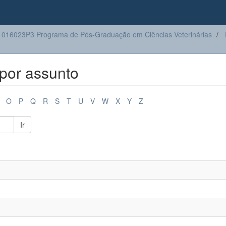
016023P3 Programa de Pós-Graduação em Ciências Veterinárias
por assunto
O
P
Q
R
S
T
U
V
W
X
Y
Z
Ir