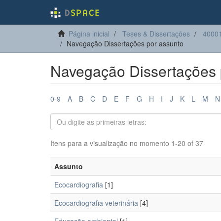
Página inicial
Teses & Dissertações
40001
Navegação Dissertações por assunto
Navegação Dissertações 
0-9
A
B
C
D
E
F
G
H
I
J
K
L
M
N
Itens para a visualização no momento 1-20 of 37
Assunto
Ecocardiografia
[1]
Ecocardiografia veterinária
[4]