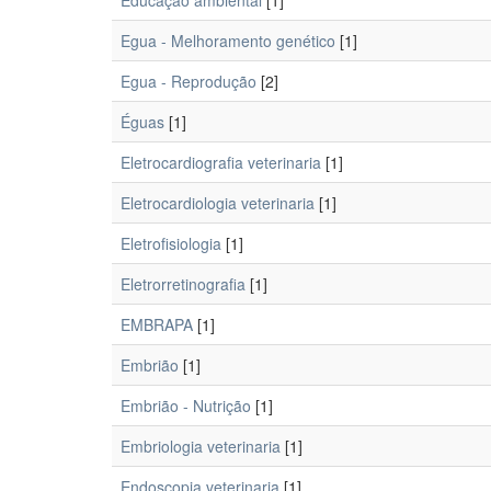
Educação ambiental
[1]
Egua - Melhoramento genético
[1]
Egua - Reprodução
[2]
Éguas
[1]
Eletrocardiografia veterinaria
[1]
Eletrocardiologia veterinaria
[1]
Eletrofisiologia
[1]
Eletrorretinografia
[1]
EMBRAPA
[1]
Embrião
[1]
Embrião - Nutrição
[1]
Embriologia veterinaria
[1]
Endoscopia veterinaria
[1]