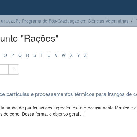
016023P3 Programa de Pós-Graduação em Ciências Veterinárias
unto "Rações"
O
P
Q
R
S
T
U
V
W
X
Y
Z
Ir
de partículas e processamentos térmicos para frangos de c
tamanho de partículas dos ingredientes, o processamento térmico e q
de corte. Dessa forma, o objetivo geral ...