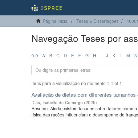
Página inicial
Teses & Dissertações
40001
Navegação Teses por ass
0-9
A
B
C
D
E
F
G
H
I
J
K
L
M
N
Itens para a visualização no momento 1-1 of 1
Avaliação de dietas com diferentes tamanhos 
Dias, Isabella de Camargo
(
2025
)
Resumo: Ainda existem lacunas sobre fatores como o 
física das rações influenciam o desempenho de frangos 