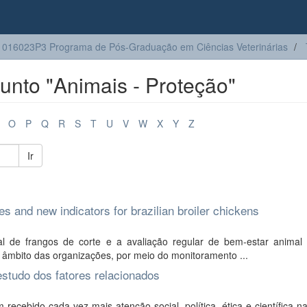
016023P3 Programa de Pós-Graduação em Ciências Veterinárias
nto "Animais - Proteção"
O
P
Q
R
S
T
U
V
W
X
Y
Z
Ir
s and new indicators for brazilian broiler chickens
l de frangos de corte e a avaliação regular de bem-estar animal 
 âmbito das organizações, por meio do monitoramento ...
estudo dos fatores relacionados
recebido cada vez mais atenção social, política, ética e científica 