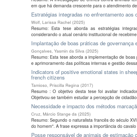
em que há demanda crescente para o atendimento de d
Estratégias integradas no enfrentamento aos 
Wolf, Larissa Rachel
(
2025
)
Resumo: Esta tese aborda as estratégias integr
considerando o atual cenário institucional de recebi
Implantação de boas práticas de governança 
Gonçalves, Yasmin da Silva
(
2025
)
Resumo: Esta tese aborda a implementação de boas pr
e aprimoramento das políticas internas e gestão dessa
Indicators of positive emotional states in she
french citizens
Tamioso, Priscilla Regina
(
2017
)
Resumo : O objetivo desta tese foi avaliar indicado
Objetivou-se também estudar a percepção de cidadãos 
Necessidade e impacto dos métodos marcação 
Cruz, Márcio Stange da
(
2025
)
Resumo: Segundo o naturalista francês do século XVII
do homem". A frase expressa a importância do cavalo 
Posse responsável de animais de estimação 