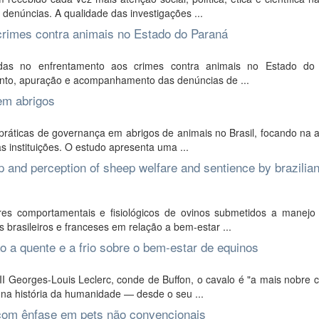
enúncias. A qualidade das investigações ...
crimes contra animais no Estado do Paraná
adas no enfrentamento aos crimes contra animais no Estado do
mento, apuração e acompanhamento das denúncias de ...
em abrigos
áticas de governança em abrigos de animais no Brasil, focando na a
s instituições. O estudo apresenta uma ...
ep and perception of sheep welfare and sentience by brazilia
res comportamentais e fisiológicos de ovinos submetidos a manejo p
brasileiros e franceses em relação a bem-estar ...
a quente e a frio sobre o bem-estar de equinos
I Georges-Louis Leclerc, conde de Buffon, o cavalo é "a mais nobre 
na história da humanidade — desde o seu ...
com ênfase em pets não convencionais