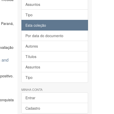
Assuntos
Tipo
 Paraná,
Esta coleção
Por data do documento
Autores
valiação
Títulos
n and
Assuntos
ositivo.
Tipo
MINHA CONTA
Entrar
conquista
Cadastro