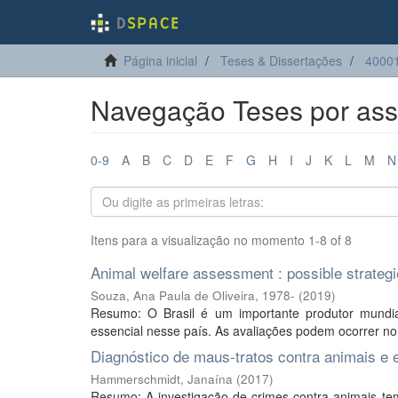
Página inicial
Teses & Dissertações
40001
Navegação Teses por assu
0-9
A
B
C
D
E
F
G
H
I
J
K
L
M
N
Itens para a visualização no momento 1-8 of 8
Animal welfare assessment : possible strategie
Souza, Ana Paula de Oliveira, 1978-
(
2019
)
Resumo: O Brasil é um importante produtor mundia
essencial nesse país. As avaliações podem ocorrer no
Diagnóstico de maus-tratos contra animais e 
Hammerschmidt, Janaína
(
2017
)
Resumo: A investigação de crimes contra animais tem 