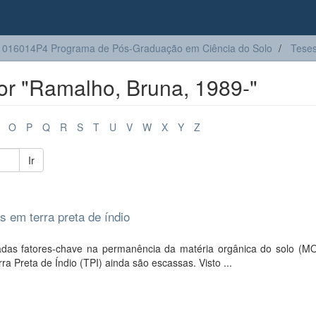
016014P4 Programa de Pós-Graduação em Ciência do Solo
Tese
or "Ramalho, Bruna, 1989-"
O
P
Q
R
S
T
U
V
W
X
Y
Z
Ir
 em terra preta de índio
adas fatores-chave na permanência da matéria orgânica do solo (M
 Preta de Índio (TPI) ainda são escassas. Visto ...