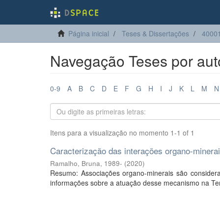
Página inicial
Teses & Dissertações
40001
Navegação Teses por aut
0-9
A
B
C
D
E
F
G
H
I
J
K
L
M
N
Itens para a visualização no momento 1-1 of 1
Caracterização das interações organo-minerais
Ramalho, Bruna, 1989-
(
2020
)
Resumo: Associações organo-minerais são consider
informações sobre a atuação desse mecanismo na Terra