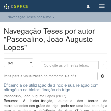
Toggl
navig
Navegação Teses por autor
Navegação Teses por autor
"Pascoalino, João Augusto
Lopes"
Ir
Itens para a visualização no momento 1-1 of 1
Eficiência de utilização de zinco e sua relação com
nitrogênio na biofortificação do trigo
Pascoalino, João Augusto Lopes
(
2017
)
Resumo: A biofortificação, aumento dos teores de
micronutrientes nos grãos de trigo, pode ser uma boa estratégia
para o combate a deficiência de zinco (Zn) em humanos.