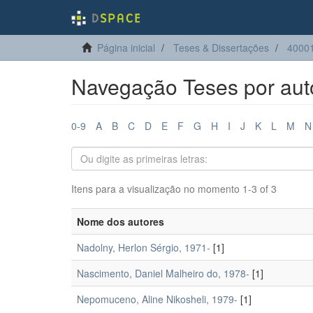
Página inicial
Teses & Dissertações
40001
Navegação Teses por aut
0-9
A
B
C
D
E
F
G
H
I
J
K
L
M
N
Itens para a visualização no momento 1-3 of 3
Nome dos autores
Nadolny, Herlon Sérgio, 1971-
[1]
Nascimento, Daniel Malheiro do, 1978-
[1]
Nepomuceno, Aline Nikosheli, 1979-
[1]