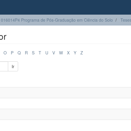
016014P4 Programa de Pós-Graduação em Ciência do Solo
Tese
or
O
P
Q
R
S
T
U
V
W
X
Y
Z
Ir