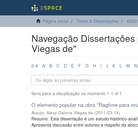
Página inicial
Teses & Dissertações
4000
Navegação Dissertações p
Viegas de"
0-9
A
B
C
D
E
F
G
H
I
J
K
L
M
N
Itens para a visualização no momento 1-1 of 1
O elemento popular na obra "Ragtime para onz
Araújo, Alexy Gaione Viegas de
(
2011-03-14
)
Resumo: Esta dissertação é um estudo histórico-analí
Apresenta discussão entre autores a respeito da abord