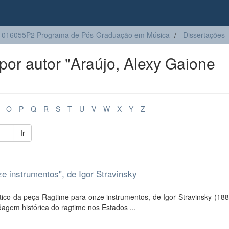
1016055P2 Programa de Pós-Graduação em Música
Dissertações
or autor "Araújo, Alexy Gaione
O
P
Q
R
S
T
U
V
W
X
Y
Z
Ir
e instrumentos", de Igor Stravinsky
tico da peça Ragtime para onze instrumentos, de Igor Stravinsky (18
agem histórica do ragtime nos Estados ...