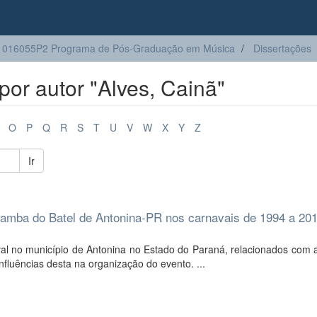
1016055P2 Programa de Pós-Graduação em Música
Dissertações
or autor "Alves, Cainã"
O
P
Q
R
S
T
U
V
W
X
Y
Z
Ir
e Samba do Batel de Antonina-PR nos carnavais de 1994 a 20
l no município de Antonina no Estado do Paraná, relacionados com a 
nfluências desta na organização do evento. ...