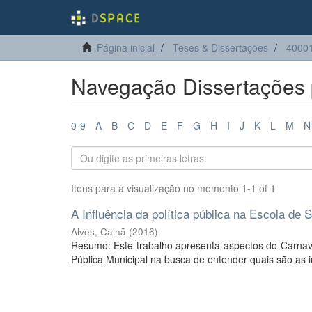
Página inicial
Teses & Dissertações
4000
Navegação Dissertações p
0-9
A
B
C
D
E
F
G
H
I
J
K
L
M
N
Itens para a visualização no momento 1-1 of 1
A Influência da política pública na Escola d
Alves, Cainã
(
2016
)
Resumo: Este trabalho apresenta aspectos do Carnava
Pública Municipal na busca de entender quais são as i