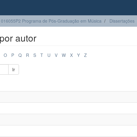
1016055P2 Programa de Pós-Graduação em Música
Dissertações
por autor
O
P
Q
R
S
T
U
V
W
X
Y
Z
Ir