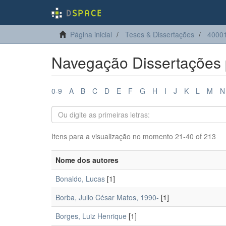
Página inicial
Teses & Dissertações
4000
Navegação Dissertações 
0-9
A
B
C
D
E
F
G
H
I
J
K
L
M
N
Itens para a visualização no momento 21-40 of 213
Nome dos autores
Bonaldo, Lucas
[1]
Borba, Julio César Matos, 1990-
[1]
Borges, Luiz Henrique
[1]