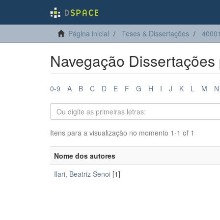
Página inicial
Teses & Dissertações
4000
Navegação Dissertações 
0-9
A
B
C
D
E
F
G
H
I
J
K
L
M
N
Itens para a visualização no momento 1-1 of 1
Nome dos autores
Ilari, Beatriz Senoi
[1]