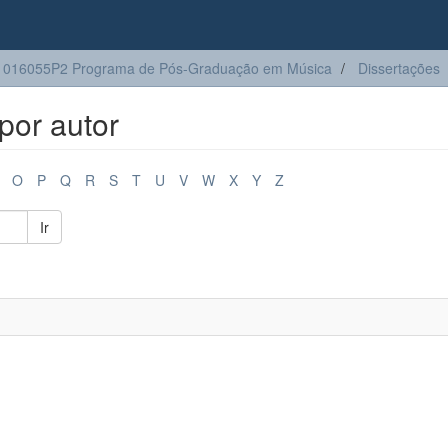
1016055P2 Programa de Pós-Graduação em Música
Dissertações
por autor
O
P
Q
R
S
T
U
V
W
X
Y
Z
Ir