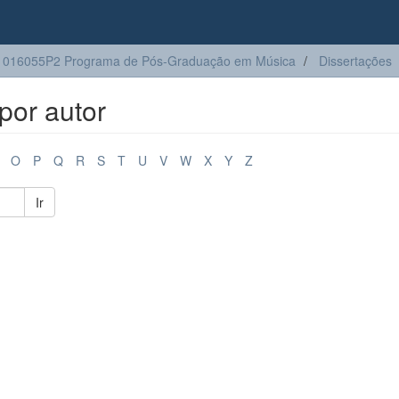
1016055P2 Programa de Pós-Graduação em Música
Dissertações
por autor
O
P
Q
R
S
T
U
V
W
X
Y
Z
Ir