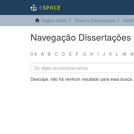
Página inicial
Teses & Dissertações
4000
Navegação Dissertações 
0-9
A
B
C
D
E
F
G
H
I
J
K
L
M
N
Desculpe, não há nenhum resultado para essa busca.