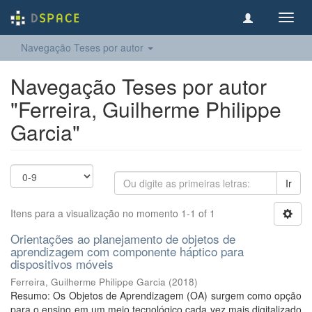
Toggl
navig
Navegação Teses por autor
Navegação Teses por autor
"Ferreira, Guilherme Philippe
Garcia"
Ir
Itens para a visualização no momento 1-1 of 1
Orientações ao planejamento de objetos de
aprendizagem com componente háptico para
dispositivos móveis
Ferreira, Guilherme Philippe Garcia
(
2018
)
Resumo: Os Objetos de Aprendizagem (OA) surgem como opção
para o ensino em um meio tecnológico cada vez mais digitalizado