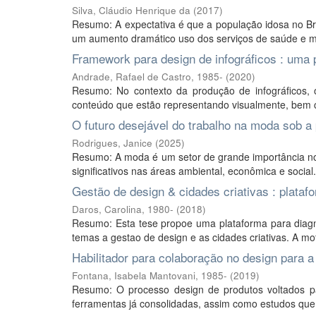
Silva, Cláudio Henrique da
(
2017
)
Resumo: A expectativa é que a população idosa no Br
um aumento dramático uso dos serviços de saúde e me
Framework para design de infográficos : uma 
Andrade, Rafael de Castro, 1985-
(
2020
)
Resumo: No contexto da produção de infográficos, o
conteúdo que estão representando visualmente, bem c
O futuro desejável do trabalho na moda sob a
Rodrigues, Janice
(
2025
)
Resumo: A moda é um setor de grande importância no B
significativos nas áreas ambiental, econômica e social
Gestão de design & cidades criativas : plataf
Daros, Carolina, 1980-
(
2018
)
Resumo: Esta tese propoe uma plataforma para diagno
temas a gestao de design e as cidades criativas. A mo
Habilitador para colaboração no design par
Fontana, Isabela Mantovani, 1985-
(
2019
)
Resumo: O processo design de produtos voltados pa
ferramentas já consolidadas, assim como estudos que 