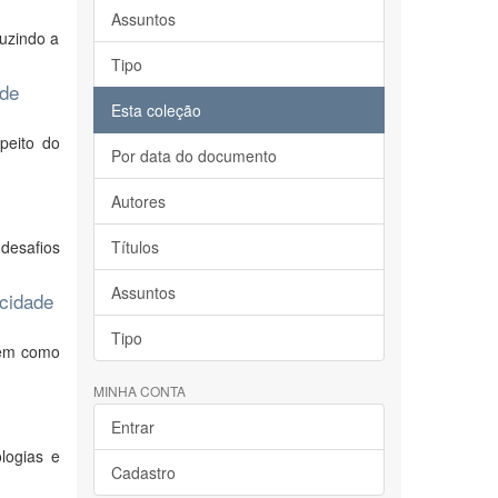
Assuntos
uzindo a
Tipo
úde
Esta coleção
peito do
Por data do documento
Autores
 desafios
Títulos
Assuntos
 cidade
Tipo
tem como
MINHA CONTA
Entrar
logias e
Cadastro