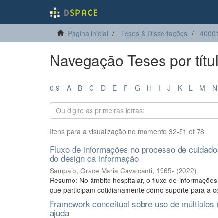
Página inicial
Teses & Dissertações
4000
Navegação Teses por títu
0-9
A
B
C
D
E
F
G
H
I
J
K
L
M
N
Itens para a visualização no momento 32-51 of 78
Fluxo de informações no processo de cuidados
do design da informação
Sampaio, Grace Maria Cavalcanti, 1965-
(
2022
)
Resumo: No âmbito hospitalar, o fluxo de informações 
que participam cotidianamente como suporte para a com
Framework conceitual sobre uso de múltiplo
ajuda