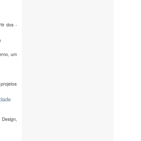
ir dos -
o
erno, um
)
projetos
idade
 Design,