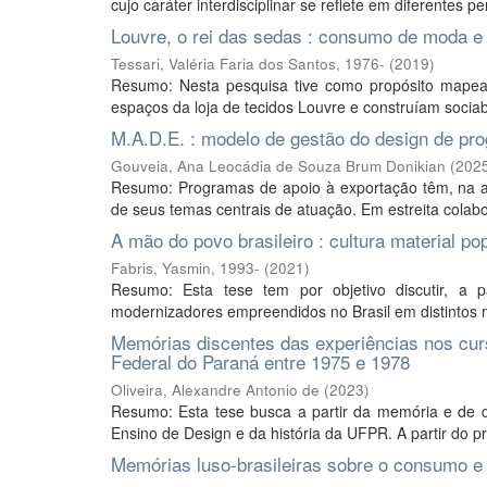
cujo caráter interdisciplinar se reflete em diferentes p
Louvre, o rei das sedas : consumo de moda e 
Tessari, Valéria Faria dos Santos, 1976-
(
2019
)
Resumo: Nesta pesquisa tive como propósito mapear,
espaços da loja de tecidos Louvre e construíam socia
M.A.D.E. : modelo de gestão do design de pr
Gouveia, Ana Leocádia de Souza Brum Donikian
(
202
Resumo: Programas de apoio à exportação têm, na a
de seus temas centrais de atuação. Em estreita colab
A mão do povo brasileiro : cultura material po
Fabris, Yasmin, 1993-
(
2021
)
Resumo: Esta tese tem por objetivo discutir, a 
modernizadores empreendidos no Brasil em distintos m
Memórias discentes das experiências nos cur
Federal do Paraná entre 1975 e 1978
Oliveira, Alexandre Antonio de
(
2023
)
Resumo: Esta tese busca a partir da memória e de 
Ensino de Design e da história da UFPR. A partir do p
Memórias luso-brasileiras sobre o consumo e 