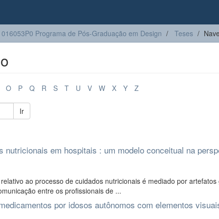
1016053P0 Programa de Pós-Graduação em Design
Teses
Nave
lo
O
P
Q
R
S
T
U
V
W
X
Y
Z
Ir
 nutricionais em hospitais : um modelo conceitual na persp
relativo ao processo de cuidados nutricionais é mediado por artefatos 
unicação entre os profissionais de ...
s medicamentos por idosos autônomos com elementos visuai