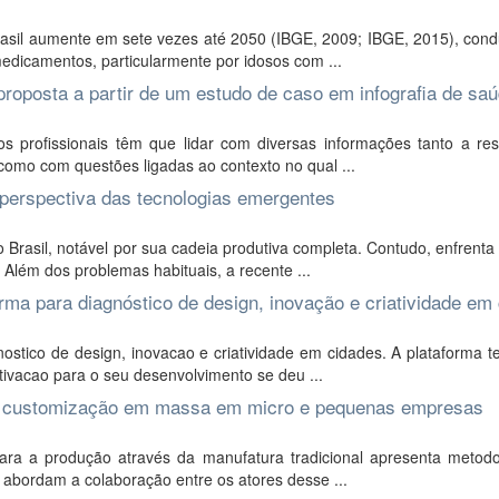
asil aumente em sete vezes até 2050 (IBGE, 2009; IBGE, 2015), cond
dicamentos, particularmente por idosos com ...
proposta a partir de um estudo de caso em infografia de sa
s profissionais têm que lidar com diversas informações tanto a res
omo com questões ligadas ao contexto no qual ...
 perspectiva das tecnologias emergentes
rasil, notável por sua cadeia produtiva completa. Contudo, enfrenta
. Além dos problemas habituais, a recente ...
orma para diagnóstico de design, inovação e criatividade em
stico de design, inovacao e criatividade em cidades. A plataforma 
tivacao para o seu desenvolvimento se deu ...
a a customização em massa em micro e pequenas empresas
ra a produção através da manufatura tradicional apresenta metodo
abordam a colaboração entre os atores desse ...