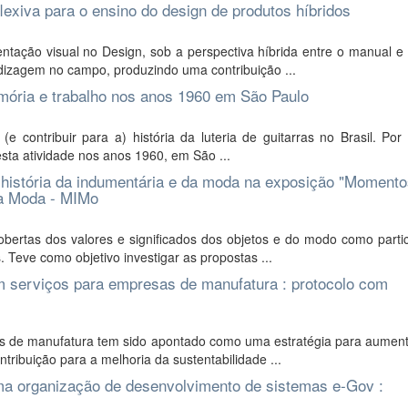
lexiva para o ensino do design de produtos híbridos
ação visual no Design, sob a perspectiva híbrida entre o manual e o
dizagem no campo, produzindo uma contribuição ...
 memória e trabalho nos anos 1960 em São Paulo
e contribuir para a) história da luteria de guitarras no Brasil. Po
esta atividade nos anos 1960, em São ...
 história da indumentária e da moda na exposição "Moment
da Moda - MIMo
bertas dos valores e significados dos objetos e do modo como parti
 Teve como objetivo investigar as propostas ...
em serviços para empresas de manufatura : protocolo com
as de manufatura tem sido apontado como uma estratégia para aument
ribuição para a melhoria da sustentabilidade ...
ma organização de desenvolvimento de sistemas e-Gov :