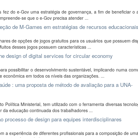
is fez do e-Gov uma estratégia de governança, a fim de beneficiar o
ompreende-se que o e-Gov precisa atender ...
eleção de M-Games em estratégias de recursos educacionai
lhares de opções de jogos gratuitos para os usuários que possuem dis
tos desses jogos possuem características ...
the design of digital services for circular economy
ra possibilitar o desenvolvimento sustentável, implicando numa com
e econômica em todos os níveis das organizações. ...
 saúde : uma proposta de método de avaliação para a UNA-
lítica Ministerial, tem utilizado com o ferramenta diversas tecnolo
or da educação continuada dos trabalhadores ...
ao processo de design para equipes interdisciplinares
m a experiência de diferentes profissionais para a composição de um