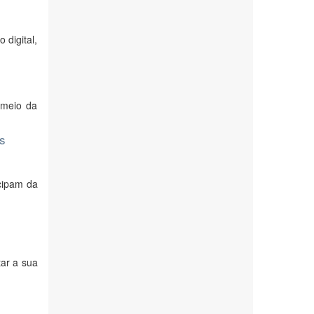
 digital,
r meio da
os
cipam da
ar a sua