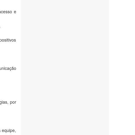
 acesso e
s
positivos
unicação
gias, por
a equipe,