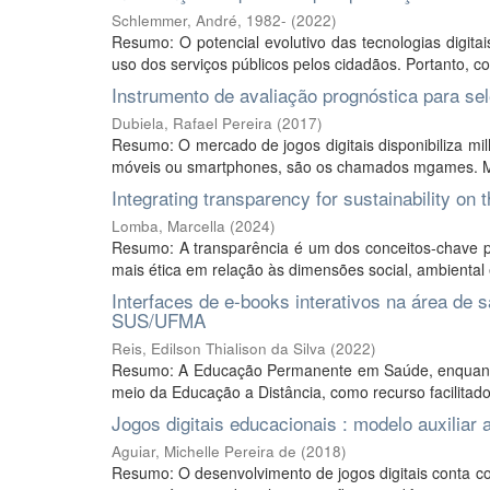
Schlemmer, André, 1982-
(
2022
)
Resumo: O potencial evolutivo das tecnologias digita
uso dos serviços públicos pelos cidadãos. Portanto, c
Instrumento de avaliação prognóstica para s
Dubiela, Rafael Pereira
(
2017
)
Resumo: O mercado de jogos digitais disponibiliza mi
móveis ou smartphones, são os chamados mgames. Mui
Integrating transparency for sustainability on 
Lomba, Marcella
(
2024
)
Resumo: A transparência é um dos conceitos-chave pa
mais ética em relação às dimensões social, ambiental 
Interfaces de e-books interativos na área de
SUS/UFMA
Reis, Edilson Thialison da Silva
(
2022
)
Resumo: A Educação Permanente em Saúde, enquanto Po
meio da Educação a Distância, como recurso facilitad
Jogos digitais educacionais : modelo auxiliar 
Aguiar, Michelle Pereira de
(
2018
)
Resumo: O desenvolvimento de jogos digitais conta co