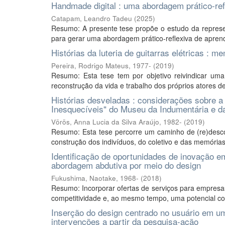
Handmade digital : uma abordagem prático-ref
Catapam, Leandro Tadeu
(
2025
)
Resumo: A presente tese propõe o estudo da represent
para gerar uma abordagem prático-reflexiva de apren
Histórias da luteria de guitarras elétricas :
Pereira, Rodrigo Mateus, 1977-
(
2019
)
Resumo: Esta tese tem por objetivo reivindicar uma (
reconstrução da vida e trabalho dos próprios atores d
Histórias desveladas : considerações sobre a
Inesquecíveis" do Museu da Indumentária e 
Vörös, Anna Lucia da Silva Araújo, 1982-
(
2019
)
Resumo: Esta tese percorre um caminho de (re)desco
construção dos indivíduos, do coletivo e das memórias.
Identificação de oportunidades de inovação 
abordagem abdutiva por meio do design
Fukushima, Naotake, 1968-
(
2018
)
Resumo: Incorporar ofertas de serviços para empres
competitividade e, ao mesmo tempo, uma potencial cont
Inserção do design centrado no usuário em u
intervenções a partir da pesquisa-ação