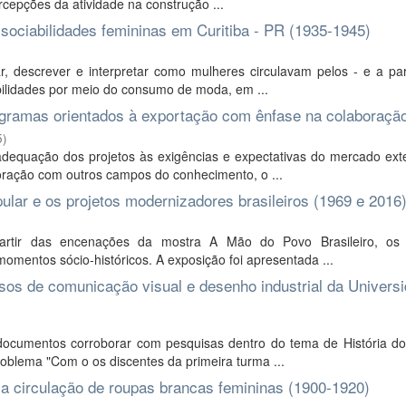
ercepções da atividade na construção ...
sociabilidades femininas em Curitiba - PR (1935-1945)
 descrever e interpretar como mulheres circulavam pelos - e a part
bilidades por meio do consumo de moda, em ...
ogramas orientados à exportação com ênfase na colaboraçã
5
)
dequação dos projetos às exigências e expectativas do mercado ext
oração com outros campos do conhecimento, o ...
pular e os projetos modernizadores brasileiros (1969 e 2016
partir das encenações da mostra A Mão do Povo Brasileiro, os 
omentos sócio-históricos. A exposição foi apresentada ...
sos de comunicação visual e desenho industrial da Univers
documentos corroborar com pesquisas dentro do tema de História do
roblema "Com o os discentes da primeira turma ...
a circulação de roupas brancas femininas (1900-1920)