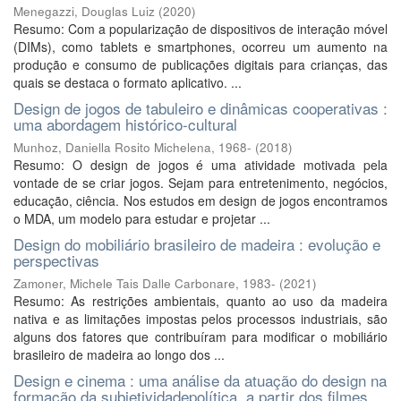
Menegazzi, Douglas Luiz
(
2020
)
Resumo: Com a popularização de dispositivos de interação móvel
(DIMs), como tablets e smartphones, ocorreu um aumento na
produção e consumo de publicações digitais para crianças, das
quais se destaca o formato aplicativo. ...
Design de jogos de tabuleiro e dinâmicas cooperativas :
uma abordagem histórico-cultural
Munhoz, Daniella Rosito Michelena, 1968-
(
2018
)
Resumo: O design de jogos é uma atividade motivada pela
vontade de se criar jogos. Sejam para entretenimento, negócios,
educação, ciência. Nos estudos em design de jogos encontramos
o MDA, um modelo para estudar e projetar ...
Design do mobiliário brasileiro de madeira : evolução e
perspectivas
Zamoner, Michele Tais Dalle Carbonare, 1983-
(
2021
)
Resumo: As restrições ambientais, quanto ao uso da madeira
nativa e as limitações impostas pelos processos industriais, são
alguns dos fatores que contribuíram para modificar o mobiliário
brasileiro de madeira ao longo dos ...
Design e cinema : uma análise da atuação do design na
formação da subjetividadepolítica, a partir dos filmes