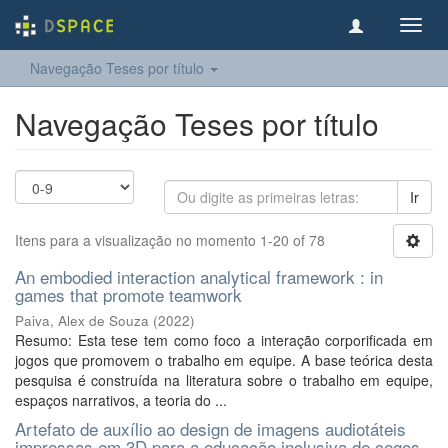
Toggl
navig
Navegação Teses por título
Navegação Teses por título
Ir
Itens para a visualização no momento 1-20 of 78
An embodied interaction analytical framework : in
games that promote teamwork
Paiva, Alex de Souza
(
2022
)
Resumo: Esta tese tem como foco a interação corporificada em
jogos que promovem o trabalho em equipe. A base teórica desta
pesquisa é construída na literatura sobre o trabalho em equipe,
espaços narrativos, a teoria do ...
Artefato de auxílio ao design de imagens audiotáteis
impressas em 3D para a educação inclusiva de cegos