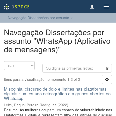
Toggl
navig
Navegação Dissertações por assunto
Navegação Dissertações por
assunto "WhatsApp (Aplicativo
de mensagens)"
Ir
Itens para a visualização no momento 1-2 of 2
Misoginia, discurso de ódio e limites nas plataformas
digitais : um estudo netnográfico em grupos abertos do
Whatsapp
Leite, Raquel Pereira Rodrigues
(
2022
)
Resumo: As mulheres ocupam um espaço de vulnerabilidade nas
Plataformas Digitais e representam 68% das vítimas do discurso