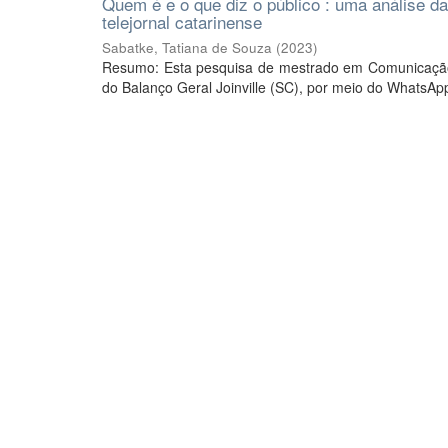
Quem é e o que diz o público : uma análise 
telejornal catarinense
Sabatke, Tatiana de Souza
(
2023
)
Resumo: Esta pesquisa de mestrado em Comunicação é
do Balanço Geral Joinville (SC), por meio do WhatsApp