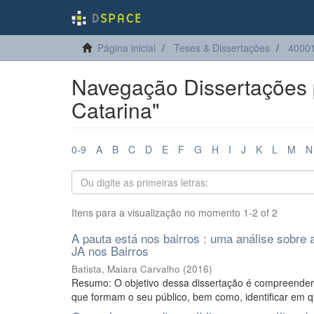
Página inicial
Teses & Dissertações
4000
Navegação Dissertações p
Catarina"
0-9
A
B
C
D
E
F
G
H
I
J
K
L
M
N
Itens para a visualização no momento 1-2 of 2
A pauta está nos bairros : uma análise sobre
JA nos Bairros
Batista, Maiara Carvalho
(
2016
)
Resumo: O objetivo dessa dissertação é compreender 
que formam o seu público, bem como, identificar em q