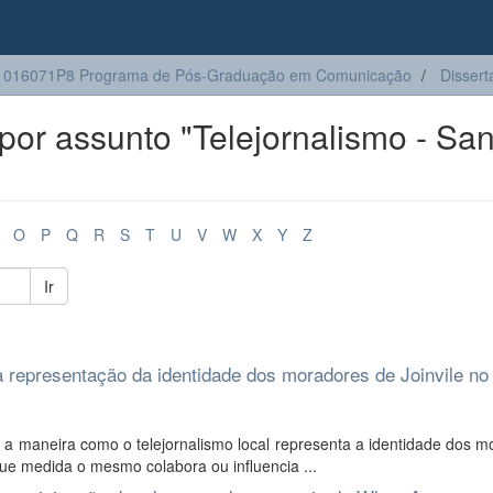
1016071P8 Programa de Pós-Graduação em Comunicação
Dissert
or assunto "Telejornalismo - San
O
P
Q
R
S
T
U
V
W
X
Y
Z
Ir
 a representação da identidade dos moradores de Joinvile no
a maneira como o telejornalismo local representa a identidade dos m
ue medida o mesmo colabora ou influencia ...