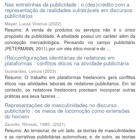
Nas entrelinhas da publicidade : o (des)crédito com a
representação de realidades vulneráveis em discursos
publicitários
Mayer, Lucas Vinicius
(
2022
)
Resumo: A venda de produtos ou serviços não é o único
propósito da publicidade. A atividade possui um caráter além da
concepção mercadológica. Pensando no campo publicitário
(PETERMANN, 2011) por um viés ético-moral e do ...
(Re)configurações identitárias de redatores em
plataformas : conflitos éticos na atividade publicitária
Guimarães, Letícia
(
2023
)
Resumo: O trabalho em plataformas freelancers gera conflitos
éticos nas atividades laborais de redatores publicitários. Em tal
contexto, os redatores freelancers precisam incorporar outras
práticas aos seus fazeres ...
Representações de masculinidades no discurso
publicitário : os meios de locomoção como extensões
do homem
Zanotto, Rômulo, 1980-
(
2021
)
Resumo: Ao tensionar, de um lado, as teorias de masculinidades
e as narrativas publicitárias automotivas; e, de outro, as teorias