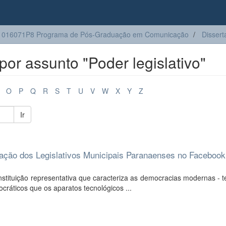
1016071P8 Programa de Pós-Graduação em Comunicação
Dissert
or assunto "Poder legislativo"
O
P
Q
R
S
T
U
V
W
X
Y
Z
Ir
uação dos Legislativos Municipais Paranaenses no Facebook
 instituição representativa que caracteriza as democracias modernas - 
cráticos que os aparatos tecnológicos ...