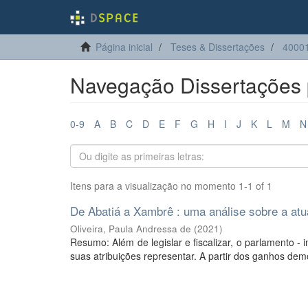
Página inicial
Teses & Dissertações
4000
Navegação Dissertações p
0-9
A
B
C
D
E
F
G
H
I
J
K
L
M
N
Itens para a visualização no momento 1-1 of 1
De Abatiá a Xambrê : uma análise sobre a at
Oliveira, Paula Andressa de
(
2021
)
Resumo: Além de legislar e fiscalizar, o parlamento -
suas atribuições representar. A partir dos ganhos demo