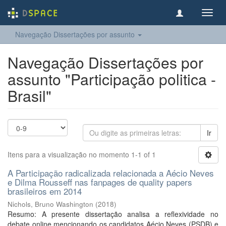
Toggl
navig
Navegação Dissertações por assunto
Navegação Dissertações por
assunto "Participação politica -
Brasil"
Ir
Itens para a visualização no momento 1-1 of 1
A Participação radicalizada relacionada a Aécio Neves
e Dilma Rousseff nas fanpages de quality papers
brasileiros em 2014
Nichols, Bruno Washington
(
2018
)
Resumo: A presente dissertação analisa a reflexividade no
debate online mencionando os candidatos Aécio Neves (PSDB) e