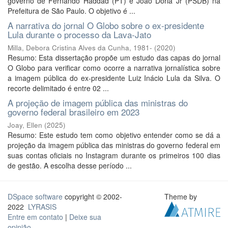
governo de Fernando Haddad (PT) e João Doria Jr (PSDB) na
Prefeitura de São Paulo. O objetivo é ...
A narrativa do jornal O Globo sobre o ex-presidente
Lula durante o processo da Lava-Jato
Milla, Debora Cristina Alves da Cunha, 1981-
(
2020
)
Resumo: Esta dissertação propõe um estudo das capas do jornal
O Globo para verificar como ocorre a narrativa jornalística sobre
a imagem pública do ex-presidente Luiz Inácio Lula da Silva. O
recorte delimitado é entre 02 ...
A projeção de imagem pública das ministras do
governo federal brasileiro em 2023
Joay, Ellen
(
2025
)
Resumo: Este estudo tem como objetivo entender como se dá a
projeção da imagem pública das ministras do governo federal em
suas contas oficiais no Instagram durante os primeiros 100 dias
de gestão. A escolha desse período ...
DSpace software
copyright © 2002-
Theme by
2022
LYRASIS
Entre em contato
|
Deixe sua
opinião