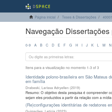
Página inicial
Teses & Dissertações
4000
Navegação Dissertações p
0-9
A
B
C
D
E
F
G
H
I
J
K
L
M
N
Itens para a visualização no momento 1-3 of 3
Identidade polono-brasileira em São Mateus d
em família
Drabeski, Larissa Adryellen
(
2019
)
Resumo: O objetivo desta pesquisa é compreender co
sejam eles produzidos a partir da relação com a mídia
(Re)configurações identitárias de redatores em 
Guimarães, Letícia
(
2023
)