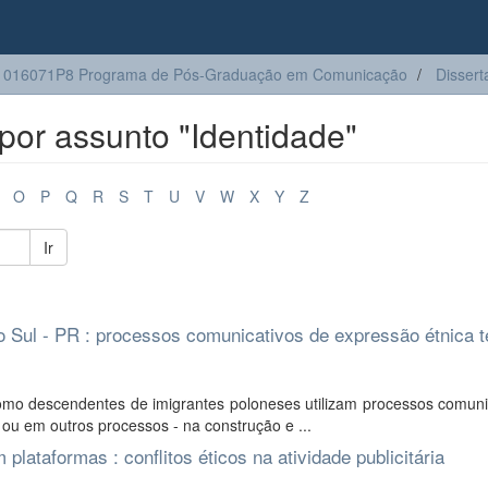
1016071P8 Programa de Pós-Graduação em Comunicação
Dissert
or assunto "Identidade"
O
P
Q
R
S
T
U
V
W
X
Y
Z
Ir
o Sul - PR : processos comunicativos de expressão étnica t
mo descendentes de imigrantes poloneses utilizam processos comunic
 ou em outros processos - na construção e ...
plataformas : conflitos éticos na atividade publicitária