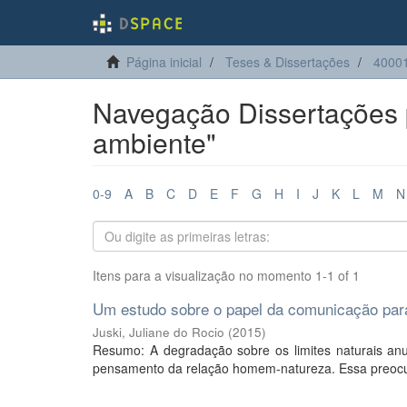
Página inicial
Teses & Dissertações
4000
Navegação Dissertações 
ambiente"
0-9
A
B
C
D
E
F
G
H
I
J
K
L
M
N
Itens para a visualização no momento 1-1 of 1
Um estudo sobre o papel da comunicação para 
Juski, Juliane do Rocio
(
2015
)
Resumo: A degradação sobre os limites naturais a
pensamento da relação homem-natureza. Essa preocup