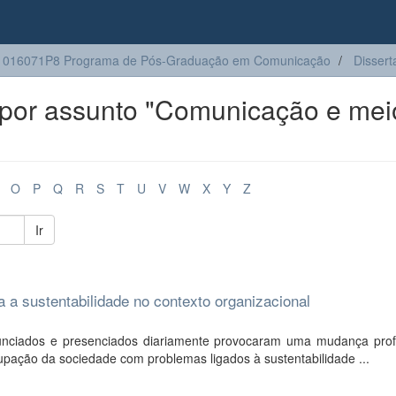
1016071P8 Programa de Pós-Graduação em Comunicação
Dissert
por assunto "Comunicação e mei
O
P
Q
R
S
T
U
V
W
X
Y
Z
Ir
a sustentabilidade no contexto organizacional
nunciados e presenciados diariamente provocaram uma mudança pro
ação da sociedade com problemas ligados à sustentabilidade ...