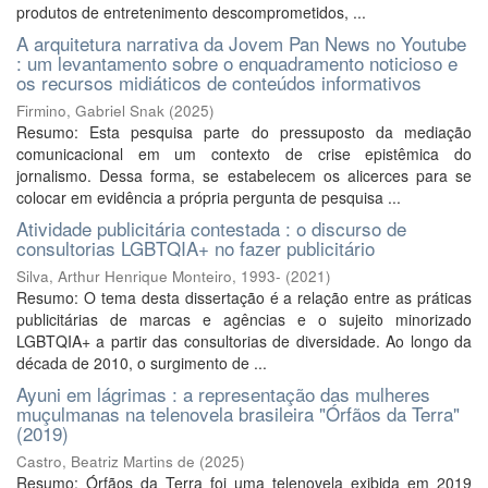
produtos de entretenimento descomprometidos, ...
A arquitetura narrativa da Jovem Pan News no Youtube
: um levantamento sobre o enquadramento noticioso e
os recursos midiáticos de conteúdos informativos
Firmino, Gabriel Snak
(
2025
)
Resumo: Esta pesquisa parte do pressuposto da mediação
comunicacional em um contexto de crise epistêmica do
jornalismo. Dessa forma, se estabelecem os alicerces para se
colocar em evidência a própria pergunta de pesquisa ...
Atividade publicitária contestada : o discurso de
consultorias LGBTQIA+ no fazer publicitário
Silva, Arthur Henrique Monteiro, 1993-
(
2021
)
Resumo: O tema desta dissertação é a relação entre as práticas
publicitárias de marcas e agências e o sujeito minorizado
LGBTQIA+ a partir das consultorias de diversidade. Ao longo da
década de 2010, o surgimento de ...
Ayuni em lágrimas : a representação das mulheres
muçulmanas na telenovela brasileira "Órfãos da Terra"
(2019)
Castro, Beatriz Martins de
(
2025
)
Resumo: Órfãos da Terra foi uma telenovela exibida em 2019