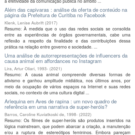
a efetividade da comunicação pública no âmbito ...
Além das capivaras : análise da oferta de conteúdo na
página da Prefeitura de Curitiba no Facebook
Klenk, Lenise Aubrift
(
2017
)
Resumo: À medida que o uso das redes sociais se consolida
entre as experiências de órgãos governamentais, cabe uma
reflexão a respeito da finalidade e das contribuições dessa
prática na relação entre governo e sociedade. ...
Uma análise de autorrepresentações de influencers da
causa animal em affordances no Instagram
Lira, Artur Oliari, 1993-
(
2021
)
Resumo: A causa animal compreende diversas formas de
ativismo e ganhou amplitude midiática, nos últimos anos, por
meio da ocupação de vários espaços na Internet e suas redes
sociais, no contexto de uma cultura digital ...
Arlequina em Aves de rapina : um novo quadro de
referência em uma narrativa de super-heróis?
Barros, Caroline Kuviatkoski de, 1998-
(
2022
)
Resumo: Os filmes de super-heróis são produtos inseridos na
lógica mainstream, que podem abarcar a criação, a manutenção
e/ou a ruptura de estereótipos femininos. Embora pareçam