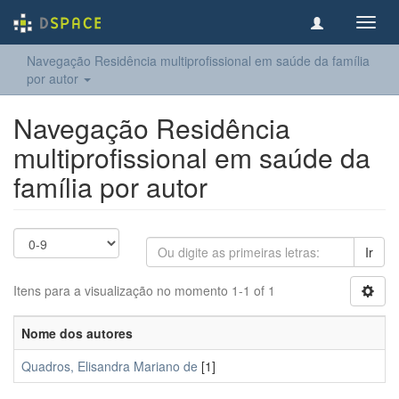
Toggl
navig
Navegação Residência multiprofissional em saúde da família
por autor
Navegação Residência
multiprofissional em saúde da
família por autor
Ir
Itens para a visualização no momento 1-1 of 1
Nome dos autores
Quadros, Elisandra Mariano de
[1]