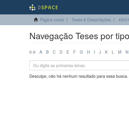
Página inicial
Teses & Dissertações
40001
Navegação Teses por tip
0-9
A
B
C
D
E
F
G
H
I
J
K
L
M
N
Desculpe, não há nenhum resultado para essa busca.