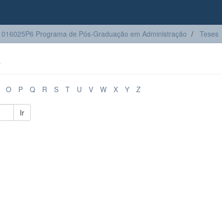
016025P6 Programa de Pós-Graduação em Administração
Teses
o
O
P
Q
R
S
T
U
V
W
X
Y
Z
Ir