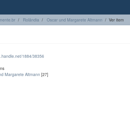
ente.br
Rolândia
Oscar und Margarete Altmann
Ver item
dl.handle.net/1884/38356
ons
nd Margarete Altmann
[27]