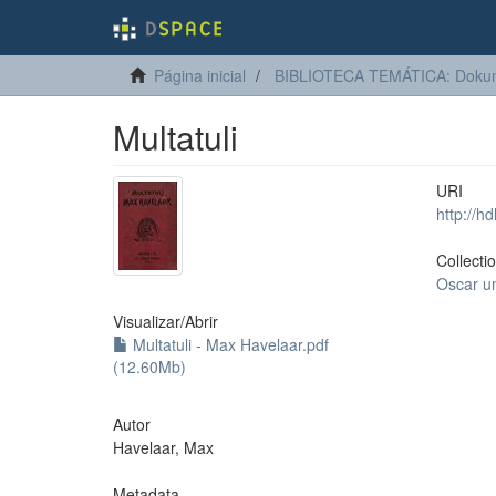
Página inicial
BIBLIOTECA TEMÁTICA: Dokum
Multatuli
URI
http://h
Collecti
Oscar u
Visualizar/
Abrir
Multatuli - Max Havelaar.pdf
(12.60Mb)
Autor
Havelaar, Max
Metadata