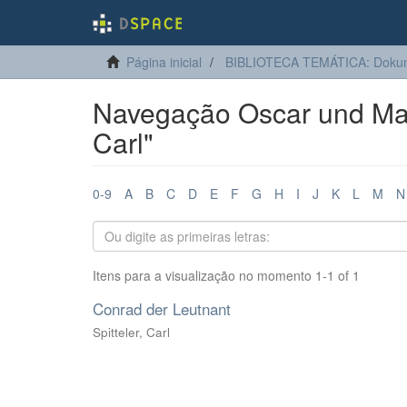
Página inicial
BIBLIOTECA TEMÁTICA: Dokum
Navegação Oscar und Marg
Carl"
0-9
A
B
C
D
E
F
G
H
I
J
K
L
M
N
Itens para a visualização no momento 1-1 of 1
Conrad der Leutnant
Spitteler, Carl