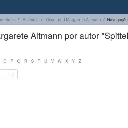
ente.br
Rolândia
Oscar und Margarete Altmann
Navegação 
arete Altmann por autor "Spittel
O
P
Q
R
S
T
U
V
W
X
Y
Z
Ir