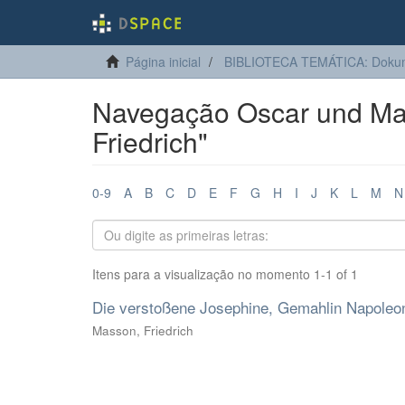
Página inicial
BIBLIOTECA TEMÁTICA: Dokum
Navegação Oscar und Mar
Friedrich"
0-9
A
B
C
D
E
F
G
H
I
J
K
L
M
N
Itens para a visualização no momento 1-1 of 1
Die verstoßene Josephine, Gemahlin Napoleon
Masson, Friedrich