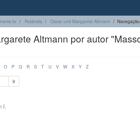
ente.br
Rolândia
Oscar und Margarete Altmann
Navegação 
garete Altmann por autor "Mass
O
P
Q
R
S
T
U
V
W
X
Y
Z
Ir
 I.