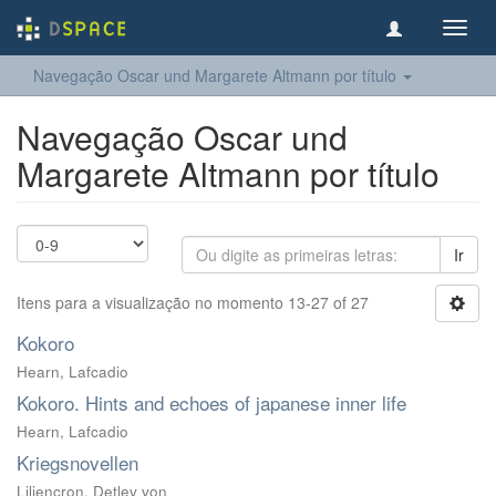
Toggl
navig
Navegação Oscar und Margarete Altmann por título
Navegação Oscar und
Margarete Altmann por título
Ir
Itens para a visualização no momento 13-27 of 27
Kokoro
Hearn, Lafcadio
Kokoro. Hints and echoes of japanese inner life
Hearn, Lafcadio
Kriegsnovellen
Liliencron, Detlev von