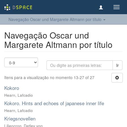
Toggl
navig
Navegação Oscar und Margarete Altmann por título
Navegação Oscar und
Margarete Altmann por título
Ir
Itens para a visualização no momento 13-27 of 27
Kokoro
Hearn, Lafcadio
Kokoro. Hints and echoes of japanese inner life
Hearn, Lafcadio
Kriegsnovellen
Liliencron, Detlev von