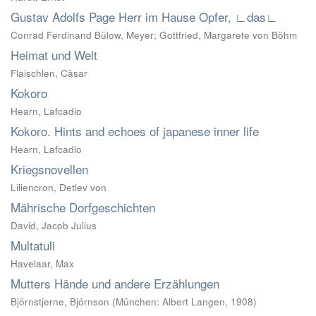
Gustav Adolfs Page Herr im Hause Opfer, ∟das∟
Conrad Ferdinand Bülow, Meyer
;
Gottfried, Margarete von Böhm
Heimat und Welt
Flaischlen, Cäsar
Kokoro
Hearn, Lafcadio
Kokoro. Hints and echoes of japanese inner life
Hearn, Lafcadio
Kriegsnovellen
Liliencron, Detlev von
Mährische Dorfgeschichten
David, Jacob Julius
Multatuli
Havelaar, Max
Mutters Hände und andere Erzählungen
Björnstjerne, Björnson
(
München: Albert Langen
,
1908
)