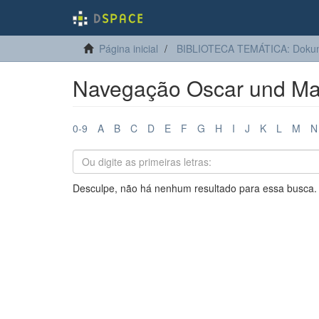
Página inicial
BIBLIOTECA TEMÁTICA: Dokum
Navegação Oscar und Mar
0-9
A
B
C
D
E
F
G
H
I
J
K
L
M
N
Desculpe, não há nenhum resultado para essa busca.