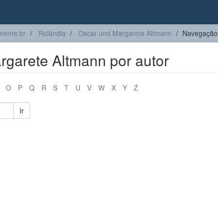
ente.br
Rolândia
Oscar und Margarete Altmann
Navegação 
garete Altmann por autor
O
P
Q
R
S
T
U
V
W
X
Y
Z
Ir