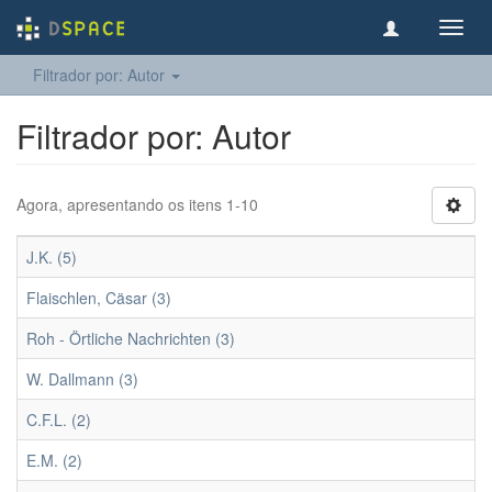
Toggl
navig
Filtrador por: Autor
Filtrador por: Autor
Agora, apresentando os itens 1-10
J.K. (5)
Flaischlen, Cäsar (3)
Roh - Örtliche Nachrichten (3)
W. Dallmann (3)
C.F.L. (2)
E.M. (2)