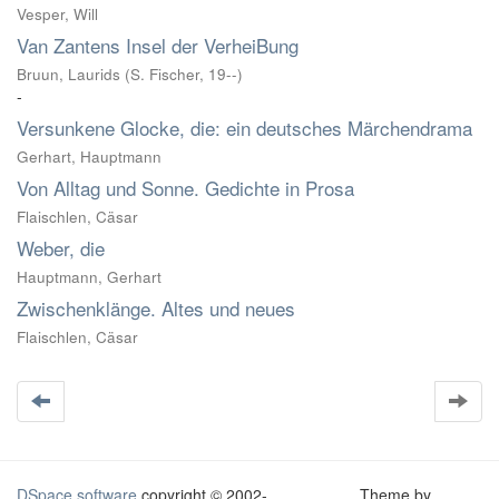
Vesper, Will
Van Zantens Insel der VerheiBung
Bruun, Laurids
(
S. Fischer
,
19--
)
-
Versunkene Glocke, die: ein deutsches Märchendrama
Gerhart, Hauptmann
Von Alltag und Sonne. Gedichte in Prosa
Flaischlen, Cäsar
Weber, die
Hauptmann, Gerhart
Zwischenklänge. Altes und neues
Flaischlen, Cäsar
DSpace software
copyright © 2002-
Theme by