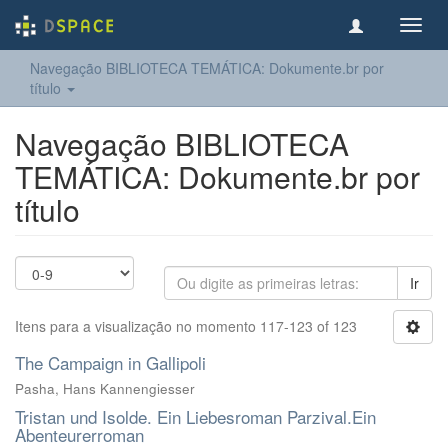
Toggl
navig
Navegação BIBLIOTECA TEMÁTICA: Dokumente.br por
título
Navegação BIBLIOTECA
TEMÁTICA: Dokumente.br por
título
Ir
Itens para a visualização no momento 117-123 of 123
The Campaign in Gallipoli
Pasha, Hans Kannengiesser
Tristan und Isolde. Ein Liebesroman Parzival.Ein
Abenteurerroman