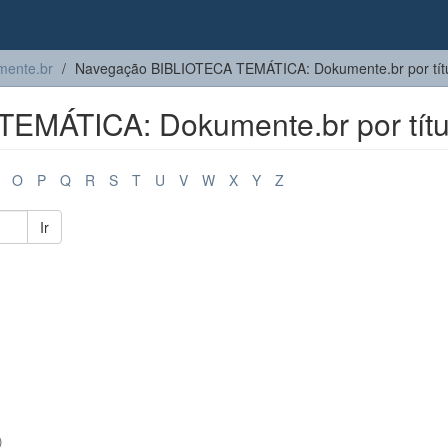
ente.br
Navegação BIBLIOTECA TEMÁTICA: Dokumente.br por tít
EMÁTICA: Dokumente.br por títu
O
P
Q
R
S
T
U
V
W
X
Y
Z
Ir
)