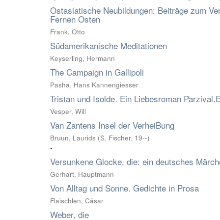
Ostasiatische Neubildungen: Beiträge zum Ver
Fernen Osten
Frank, Otto
Südamerikanische Meditationen
Keyserling, Hermann
The Campaign in Gallipoli
Pasha, Hans Kannengiesser
Tristan und Isolde. Ein Liebesroman Parzival
Vesper, Will
Van Zantens Insel der VerheiBung
Bruun, Laurids
(
S. Fischer
,
19--
)
-
Versunkene Glocke, die: ein deutsches Märc
Gerhart, Hauptmann
Von Alltag und Sonne. Gedichte in Prosa
Flaischlen, Cäsar
Weber, die