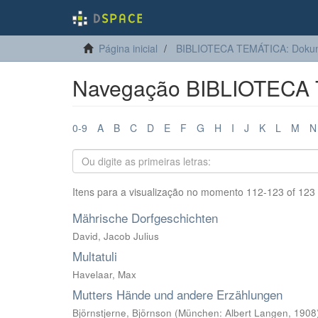
Página inicial
BIBLIOTECA TEMÁTICA: Dokum
Navegação BIBLIOTECA T
0-9
A
B
C
D
E
F
G
H
I
J
K
L
M
N
Itens para a visualização no momento 112-123 of 123
Mährische Dorfgeschichten
David, Jacob Julius
Multatuli
Havelaar, Max
Mutters Hände und andere Erzählungen
Björnstjerne, Björnson
(
München: Albert Langen
,
1908