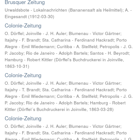
Brusquer Zeitung
Urwaldsbote - Lokalnachrichten (Bananensaft als Heilmittel)
;
A. -
Eingesandt
(
1912-03-30
)
Colonie-Zeitung
O. Dörffel; Joinville - J. H. Auler; Blumenau - Victor Gärtner;
Itajahy - F. Brandt; Sta. Catharina - Ferdinand Hackradt; Porto
Alegre - Emil Wiedemann; Curitiba - A. Stellfeld; Petropolis - J. G.
P. Jacoby; Rio de Janeiro - Adolph Bartels; Santos - H. Beyrodt;
Hamburg - Robert Kittler
(
Dörffel's Buchdruckerei in Joinville
,
1863-10-31
)
Colonie-Zeitung
O. Dörffel; Joinville - J. H. Auler; Blumenau - Victor Gärtner;
Itajahy - T. Brandt; Sta. Catharina - Ferdinand Hackradt; Porto
Alegre - Emil Wiedemann; Coritiba - A. Stellfeld; Petropolis - J. G.
P. Jacoby; Rio de Janeiro - Adolph Bartels; Hamburg - Robert
Kittler
(
Dörffel´s Buchdruckerei in Joinville
,
1863-03-28
)
Colonie-Zeitung
O. Dörffel; Joinville - J. H. Auler; Blumenau - Victor Gärtner;
Itajahy - F. Brandt; Sta. Catharina - Ferdinand Hackradt; Porto
Alegre - Emil Wiedemann; Curitiba - A. Stellfeld; Petropolis - J. G.