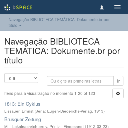
Toggl
navig
Navegação BIBLIOTECA TEMÁTICA: Dokumente.br por
título
Navegação BIBLIOTECA
TEMÁTICA: Dokumente.br por
título
Ir
Itens para a visualização no momento 1-20 of 123
1813: Ein Cyklus
Lissauer, Ernnst
(
Jena: Eugen-Diederichs-Verlag
,
1913
)
Brusquer Zeitung
M. - Lokalnachrichten
;
v. Printz - Eingesandt
(
1912-03-23
)