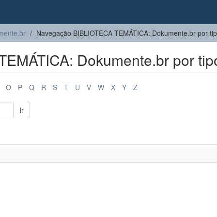
ente.br
Navegação BIBLIOTECA TEMÁTICA: Dokumente.br por ti
EMÁTICA: Dokumente.br por tip
O
P
Q
R
S
T
U
V
W
X
Y
Z
Ir