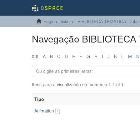
Página inicial
BIBLIOTECA TEMÁTICA: Dokum
Navegação BIBLIOTECA T
0-9
A
B
C
D
E
F
G
H
I
J
K
L
M
N
Itens para a visualização no momento 1-1 of 1
Tipo
Animation
[1]