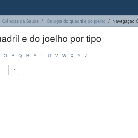
Ciências da Saúde
Cirurgia do quadril e do joelho​
Navegação Cir
ril e do joelho​ por tipo
O
P
Q
R
S
T
U
V
W
X
Y
Z
Ir