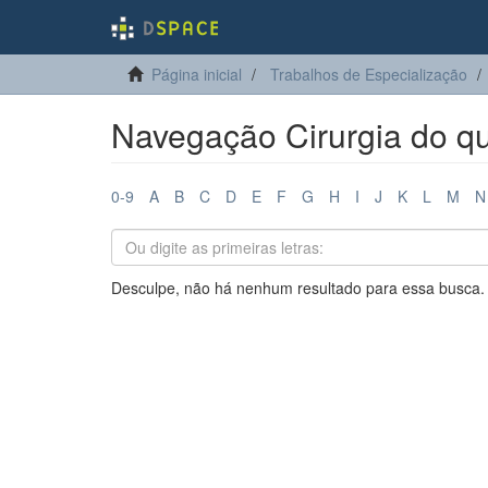
Página inicial
Trabalhos de Especialização
Navegação Cirurgia do quad
0-9
A
B
C
D
E
F
G
H
I
J
K
L
M
N
Desculpe, não há nenhum resultado para essa busca.